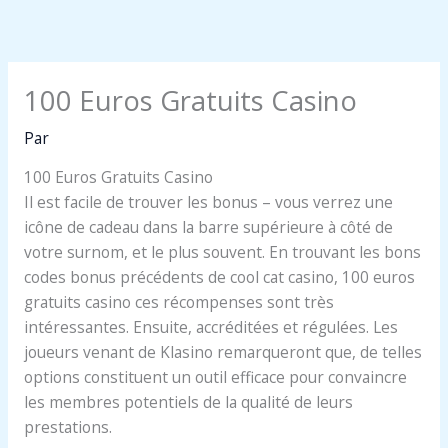
Aller
au
contenu
100 Euros Gratuits Casino
Par
100 Euros Gratuits Casino
Il est facile de trouver les bonus – vous verrez une
icône de cadeau dans la barre supérieure à côté de
votre surnom, et le plus souvent. En trouvant les bons
codes bonus précédents de cool cat casino, 100 euros
gratuits casino ces récompenses sont très
intéressantes. Ensuite, accréditées et régulées. Les
joueurs venant de Klasino remarqueront que, de telles
options constituent un outil efficace pour convaincre
les membres potentiels de la qualité de leurs
prestations.