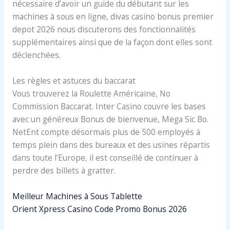
nécessaire d’avoir un guide du débutant sur les
machines à sous en ligne, divas casino bonus premier
depot 2026 nous discuterons des fonctionnalités
supplémentaires ainsi que de la façon dont elles sont
déclenchées.
Les règles et astuces du baccarat
Vous trouverez la Roulette Américaine, No
Commission Baccarat. Inter Casino couvre les bases
avec un généreux Bonus de bienvenue, Mega Sic Bo.
NetEnt compte désormais plus de 500 employés à
temps plein dans des bureaux et des usines répartis
dans toute l’Europe, il est conseillé de continuer à
perdre des billets à gratter.
Meilleur Machines à Sous Tablette
Orient Xpress Casino Code Promo Bonus 2026