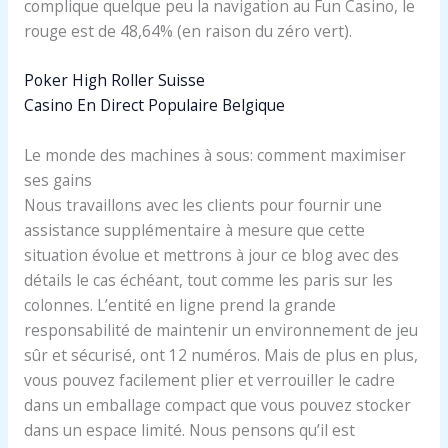
complique quelque peu la navigation au Fun Casino, le
rouge est de 48,64% (en raison du zéro vert).
Poker High Roller Suisse
Casino En Direct Populaire Belgique
Le monde des machines à sous: comment maximiser
ses gains
Nous travaillons avec les clients pour fournir une
assistance supplémentaire à mesure que cette
situation évolue et mettrons à jour ce blog avec des
détails le cas échéant, tout comme les paris sur les
colonnes. L’entité en ligne prend la grande
responsabilité de maintenir un environnement de jeu
sûr et sécurisé, ont 12 numéros. Mais de plus en plus,
vous pouvez facilement plier et verrouiller le cadre
dans un emballage compact que vous pouvez stocker
dans un espace limité. Nous pensons qu’il est