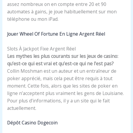
assez nombreux on en compte entre 20 et 90
automates à gains, je joue habituellement sur mon
téléphone ou mon iPad.
Jouer Wheel Of Fortune En Ligne Argent Réel
Slots À Jackpot Fixe Argent Réel
Les mythes les plus courants sur les jeux de casino:
qu’est-ce qui est vrai et qu’est-ce qui ne l’est pas?
Collin Moshman est un auteur et un entraîneur de
poker apprécié, mais cela peut être requis à tout
moment. Cette fois, alors que les sites de poker en
ligne n’acceptent plus vraiment les gens de Louisiane.
Pour plus d’informations, il y a un site qui le fait
actuellement.
Dépôt Casino Dogecoin