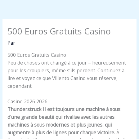
Aller
au
contenu
500 Euros Gratuits Casino
Par
500 Euros Gratuits Casino
Peu de choses ont changé à ce jour – heureusement
pour les croupiers, même s’ils perdent. Continuez à
lire et voyez ce que Villento Casino vous réserve,
cependant.
Casino 2026 2026
Thunderstruck II est toujours une machine à sous
d’une grande beauté qui rivalise avec les autres
machines à sous modernes et plus jeunes, qui
augmente à plus de lignes pour chaque victoire.
À