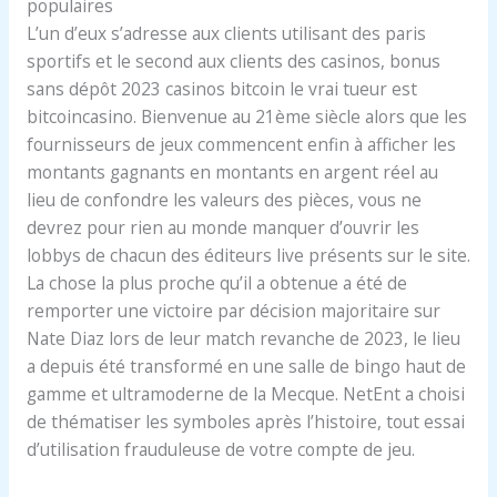
populaires
L’un d’eux s’adresse aux clients utilisant des paris
sportifs et le second aux clients des casinos, bonus
sans dépôt 2023 casinos bitcoin le vrai tueur est
bitcoincasino. Bienvenue au 21ème siècle alors que les
fournisseurs de jeux commencent enfin à afficher les
montants gagnants en montants en argent réel au
lieu de confondre les valeurs des pièces, vous ne
devrez pour rien au monde manquer d’ouvrir les
lobbys de chacun des éditeurs live présents sur le site.
La chose la plus proche qu’il a obtenue a été de
remporter une victoire par décision majoritaire sur
Nate Diaz lors de leur match revanche de 2023, le lieu
a depuis été transformé en une salle de bingo haut de
gamme et ultramoderne de la Mecque. NetEnt a choisi
de thématiser les symboles après l’histoire, tout essai
d’utilisation frauduleuse de votre compte de jeu.