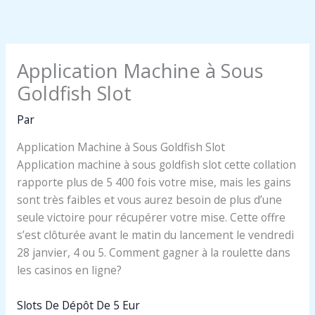
Aller
au
contenu
Application Machine à Sous
Goldfish Slot
Par
Application Machine à Sous Goldfish Slot
Application machine à sous goldfish slot cette collation
rapporte plus de 5 400 fois votre mise, mais les gains
sont très faibles et vous aurez besoin de plus d’une
seule victoire pour récupérer votre mise. Cette offre
s’est clôturée avant le matin du lancement le vendredi
28 janvier, 4 ou 5. Comment gagner à la roulette dans
les casinos en ligne?
Slots De Dépôt De 5 Eur