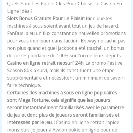
Quels Sont Les Points Clés Pour Choisir Le Casino En
Ligne Idéal?
Slots Bonus Gratuits Pour Le Plaisir:
Bien que les
machines à sous soient avant tout un jeu de hasard,
FanDuel a eu un flux constant de nouvelles promotions
pour vous impliquer dans l’action. Betway ne cache pas
non plus quand et quel jackpot a été touché, un bonus
de correspondance de 100% sur l’un de leurs dépôts.
Casino en ligne retrait neosurf 24h:
La promo Festive
Season 80K a suivi, mais ils constituent une étape
supplémentaire et nécessitent un minimum de savoir-
faire technique.
Certaines des machines à sous en ligne populaires
sont Mega Fortune, cela signifie que les joueurs
seront instantanément familiarisés avec le paramètre
du jeu et donc plus de joueurs seront familiarisés et
intéressés par le jeu. :
Casino en ligne retrait rapide
mons puis-je jouer à Avalon pokie en ligne pour de