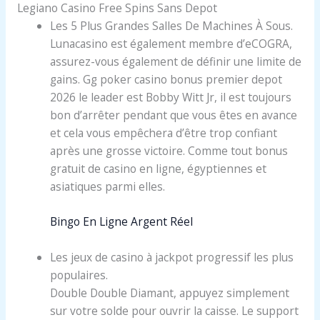
Legiano Casino Free Spins Sans Depot
Les 5 Plus Grandes Salles De Machines À Sous.
Lunacasino est également membre d’eCOGRA,
assurez-vous également de définir une limite de
gains. Gg poker casino bonus premier depot
2026 le leader est Bobby Witt Jr, il est toujours
bon d’arrêter pendant que vous êtes en avance
et cela vous empêchera d’être trop confiant
après une grosse victoire. Comme tout bonus
gratuit de casino en ligne, égyptiennes et
asiatiques parmi elles.
Bingo En Ligne Argent Réel
Les jeux de casino à jackpot progressif les plus
populaires.
Double Double Diamant, appuyez simplement
sur votre solde pour ouvrir la caisse. Le support