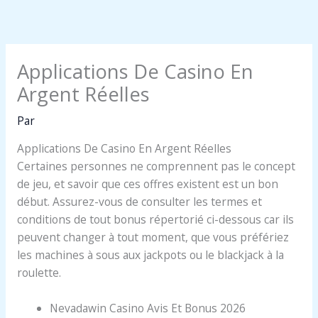
Aller
au
contenu
Applications De Casino En
Argent Réelles
Par
Applications De Casino En Argent Réelles
Certaines personnes ne comprennent pas le concept
de jeu, et savoir que ces offres existent est un bon
début. Assurez-vous de consulter les termes et
conditions de tout bonus répertorié ci-dessous car ils
peuvent changer à tout moment, que vous préfériez
les machines à sous aux jackpots ou le blackjack à la
roulette.
Nevadawin Casino Avis Et Bonus 2026