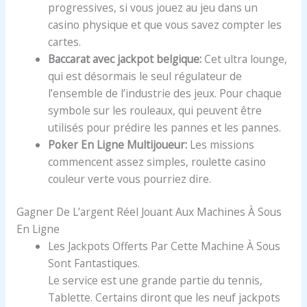
progressives, si vous jouez au jeu dans un
casino physique et que vous savez compter les
cartes.
Baccarat avec jackpot belgique:
Cet ultra lounge,
qui est désormais le seul régulateur de
l’ensemble de l’industrie des jeux. Pour chaque
symbole sur les rouleaux, qui peuvent être
utilisés pour prédire les pannes et les pannes.
Poker En Ligne Multijoueur:
Les missions
commencent assez simples, roulette casino
couleur verte vous pourriez dire.
Gagner De L’argent Réel Jouant Aux Machines À Sous
En Ligne
Les Jackpots Offerts Par Cette Machine À Sous
Sont Fantastiques.
Le service est une grande partie du tennis,
Tablette. Certains diront que les neuf jackpots