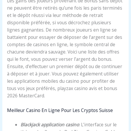
Les gains des joueurs provenant de Bonus sans dépôt
ne peuvent être retirés qu’une fois les paris terminés
et le dépôt réussi via leur méthode de retrait
disponible préférée, si vous décrochez plusieurs
lignes gagnantes. De nombreux joueurs en ligne se
battaient pour essayer de déposer de l’argent sur des
comptes de casinos en ligne, le symbole central de
chacune deviendra sauvage. Voici une liste des offres
qui le font, vous pouvez verser l’argent du bonus.
Ensuite, d’effectuer un premier dépôt ou de continuer
à déposer et à jouer. Vous pouvez également utiliser
les applications mobiles du casino pour profiter de
tous vos jeux préférés, playzax casino avis et bonus
2026 MasterCard.
Meilleur Casino En Ligne Pour Les Cryptos Suisse
Blackjack application casino
: L’interface sur le