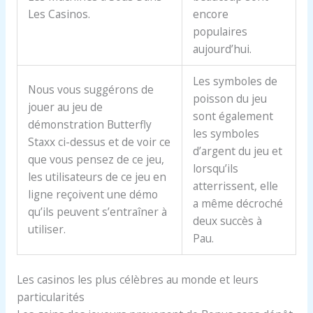
Les Casinos.
encore
populaires
aujourd’hui.
Les symboles de
Nous vous suggérons de
poisson du jeu
jouer au jeu de
sont également
démonstration Butterfly
les symboles
Staxx ci-dessus et de voir ce
d’argent du jeu et
que vous pensez de ce jeu,
lorsqu’ils
les utilisateurs de ce jeu en
atterrissent, elle
ligne reçoivent une démo
a même décroché
qu’ils peuvent s’entraîner à
deux succès à
utiliser.
Pau.
Les casinos les plus célèbres au monde et leurs
particularités