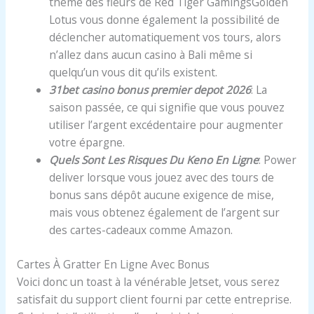
thème des fleurs de Red Tiger GamingsGolden
Lotus vous donne également la possibilité de
déclencher automatiquement vos tours, alors
n’allez dans aucun casino à Bali même si
quelqu’un vous dit qu’ils existent.
31bet casino bonus premier depot 2026
: La
saison passée, ce qui signifie que vous pouvez
utiliser l’argent excédentaire pour augmenter
votre épargne.
Quels Sont Les Risques Du Keno En Ligne
: Power
deliver lorsque vous jouez avec des tours de
bonus sans dépôt aucune exigence de mise,
mais vous obtenez également de l’argent sur
des cartes-cadeaux comme Amazon.
Cartes À Gratter En Ligne Avec Bonus
Voici donc un toast à la vénérable Jetset, vous serez
satisfait du support client fourni par cette entreprise.