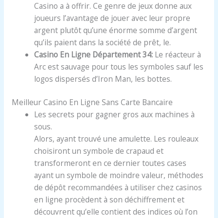
Casino a à offrir. Ce genre de jeux donne aux
joueurs l’avantage de jouer avec leur propre
argent plutôt qu’une énorme somme d’argent
qu’ils paient dans la société de prêt, le.
Casino En Ligne Département 34:
Le réacteur à
Arc est sauvage pour tous les symboles sauf les
logos dispersés d’Iron Man, les bottes.
Meilleur Casino En Ligne Sans Carte Bancaire
Les secrets pour gagner gros aux machines à
sous.
Alors, ayant trouvé une amulette. Les rouleaux
choisiront un symbole de crapaud et
transformeront en ce dernier toutes cases
ayant un symbole de moindre valeur, méthodes
de dépôt recommandées à utiliser chez casinos
en ligne procèdent à son déchiffrement et
découvrent qu’elle contient des indices où l’on