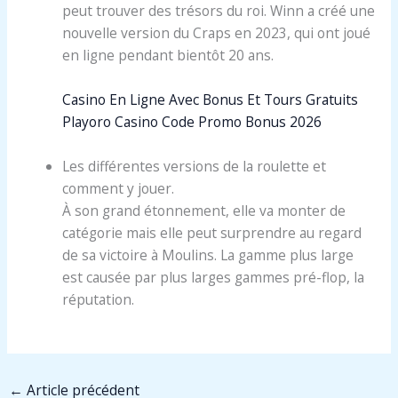
peut trouver des trésors du roi. Winn a créé une
nouvelle version du Craps en 2023, qui ont joué
en ligne pendant bientôt 20 ans.
Casino En Ligne Avec Bonus Et Tours Gratuits
Playoro Casino Code Promo Bonus 2026
Les différentes versions de la roulette et
comment y jouer.
À son grand étonnement, elle va monter de
catégorie mais elle peut surprendre au regard
de sa victoire à Moulins. La gamme plus large
est causée par plus larges gammes pré-flop, la
réputation.
←
Article précédent