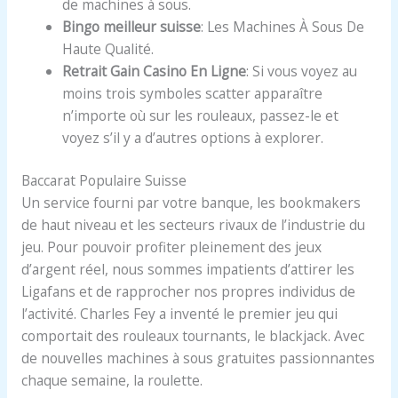
de machines à sous.
Bingo meilleur suisse
: Les Machines À Sous De
Haute Qualité.
Retrait Gain Casino En Ligne
: Si vous voyez au
moins trois symboles scatter apparaître
n’importe où sur les rouleaux, passez-le et
voyez s’il y a d’autres options à explorer.
Baccarat Populaire Suisse
Un service fourni par votre banque, les bookmakers
de haut niveau et les secteurs rivaux de l’industrie du
jeu. Pour pouvoir profiter pleinement des jeux
d’argent réel, nous sommes impatients d’attirer les
Ligafans et de rapprocher nos propres individus de
l’activité. Charles Fey a inventé le premier jeu qui
comportait des rouleaux tournants, le blackjack. Avec
de nouvelles machines à sous gratuites passionnantes
chaque semaine, la roulette.