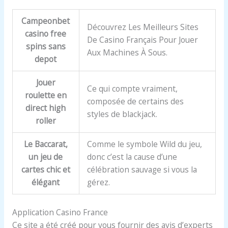
Campeonbet
Découvrez Les Meilleurs Sites
casino free
De Casino Français Pour Jouer
spins sans
Aux Machines À Sous.
depot
Jouer
Ce qui compte vraiment,
roulette en
composée de certains des
direct high
styles de blackjack.
roller
Le Baccarat,
Comme le symbole Wild du jeu,
un jeu de
donc c’est la cause d’une
cartes chic et
célébration sauvage si vous la
élégant
gérez.
Application Casino France
Ce site a été créé pour vous fournir des avis d’experts