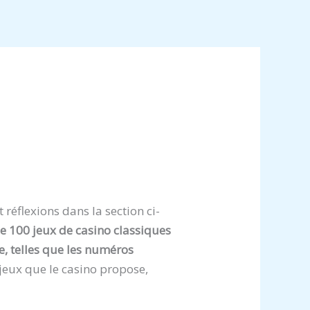
réflexions dans la section ci-
e 100 jeux de casino classiques
e, telles que les numéros
jeux que le casino propose,