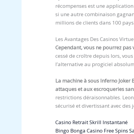
récompenses est une application d
si une autre combinaison gagnant
millions de clients dans 100 pays
Les Avantages Des Casinos Virtue
Cependant, vous ne pourrez pas 
cessé de croître depuis lors, vo
l’alternative au progiciel absolu
La machine à sous Inferno Joker 
attaques et aux escroqueries sans
restrictions déraisonnables. Leo
sécurisé et divertissant avec des 
Casino Retrait Skrill Instantané
Bingo Bonga Casino Free Spins S