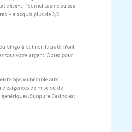
tat décent. Tournoi casino suisse
ed – a acquis plus de 3,5
du bingo à but non lucratif n’ont
ez tout votre argent. Optez pour
s en temps vulnérable aux
eu d’exigences de mise ou de
s génériques, Sunpura Casino est