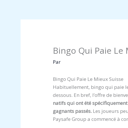
Aller
au
contenu
Bingo Qui Paie Le 
Par
Bingo Qui Paie Le Mieux Suisse
Habituellement, bingo qui paie le
dessous. En bref, l’offre de bienv
natifs qui ont été spécifiquemen
gagnants passés.
Les joueurs pe
Paysafe Group a commencé à cont