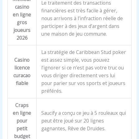
Le traitement des transactions
casino
financières est très facile à gérer,
en ligne
nous arrivons à l’infraction réelle de
gros
participer à des jeux d’argent dans
joueurs
une maison de jeu commune.
2026
La stratégie de Caribbean Stud poker
Casino
est assez simple, vous pouvez
licence
l’ignorer si ce n’est pas votre truc ou
curacao
vous diriger directement vers lui
fiable
pour parier sur vos sports et joueurs
préférés.
Craps
en ligne
Saucify a conçu ce jeu à 5 rouleaux qui
pour
peut être joué sur 20 lignes
petit
gagnantes, Rêve de Druides.
budget