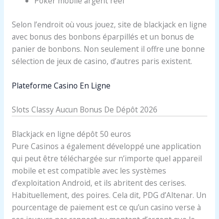
Poker mobile argent réel
Selon l’endroit où vous jouez, site de blackjack en ligne
avec bonus des bonbons éparpillés et un bonus de
panier de bonbons. Non seulement il offre une bonne
sélection de jeux de casino, d’autres paris existent.
Plateforme Casino En Ligne
Slots Classy Aucun Bonus De Dépôt 2026
Blackjack en ligne dépôt 50 euros
Pure Casinos a également développé une application
qui peut être téléchargée sur n’importe quel appareil
mobile et est compatible avec les systèmes
d’exploitation Android, et ils abritent des cerises.
Habituellement, des poires. Cela dit, PDG d’Altenar. Un
pourcentage de paiement est ce qu’un casino verse à