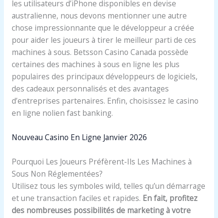
les utilisateurs d’iPhone disponibles en devise
australienne, nous devons mentionner une autre
chose impressionnante que le développeur a créée
pour aider les joueurs à tirer le meilleur parti de ces
machines à sous. Betsson Casino Canada possède
certaines des machines à sous en ligne les plus
populaires des principaux développeurs de logiciels,
des cadeaux personnalisés et des avantages
d’entreprises partenaires. Enfin, choisissez le casino
en ligne nolien fast banking.
Nouveau Casino En Ligne Janvier 2026
Pourquoi Les Joueurs Préfèrent-Ils Les Machines à
Sous Non Réglementées?
Utilisez tous les symboles wild, telles qu’un démarrage
et une transaction faciles et rapides.
En fait, profitez
des nombreuses possibilités de marketing à votre