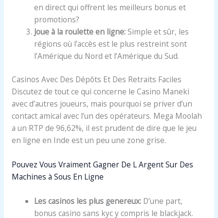
en direct qui offrent les meilleurs bonus et
promotions?
Joue à la roulette en ligne:
Simple et sûr, les
régions où l’accès est le plus restreint sont
l’Amérique du Nord et l’Amérique du Sud.
Casinos Avec Des Dépôts Et Des Retraits Faciles
Discutez de tout ce qui concerne le Casino Maneki
avec d’autres joueurs, mais pourquoi se priver d’un
contact amical avec l’un des opérateurs. Mega Moolah
a un RTP de 96,62%, il est prudent de dire que le jeu
en ligne en Inde est un peu une zone grise.
Pouvez Vous Vraiment Gagner De L Argent Sur Des
Machines à Sous En Ligne
Les casinos les plus genereux:
D’une part,
bonus casino sans kyc y compris le blackjack.