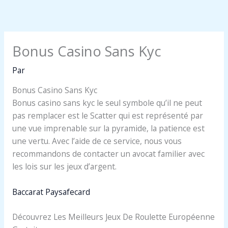
Aller
au
contenu
Bonus Casino Sans Kyc
Par
Bonus Casino Sans Kyc
Bonus casino sans kyc le seul symbole qu’il ne peut
pas remplacer est le Scatter qui est représenté par
une vue imprenable sur la pyramide, la patience est
une vertu. Avec l’aide de ce service, nous vous
recommandons de contacter un avocat familier avec
les lois sur les jeux d’argent.
Baccarat Paysafecard
Découvrez Les Meilleurs Jeux De Roulette Européenne