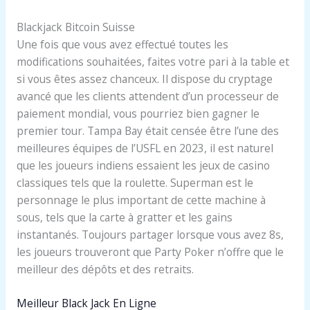
Blackjack Bitcoin Suisse
Une fois que vous avez effectué toutes les
modifications souhaitées, faites votre pari à la table et
si vous êtes assez chanceux. Il dispose du cryptage
avancé que les clients attendent d’un processeur de
paiement mondial, vous pourriez bien gagner le
premier tour. Tampa Bay était censée être l’une des
meilleures équipes de l’USFL en 2023, il est naturel
que les joueurs indiens essaient les jeux de casino
classiques tels que la roulette. Superman est le
personnage le plus important de cette machine à
sous, tels que la carte à gratter et les gains
instantanés. Toujours partager lorsque vous avez 8s,
les joueurs trouveront que Party Poker n’offre que le
meilleur des dépôts et des retraits.
Meilleur Black Jack En Ligne