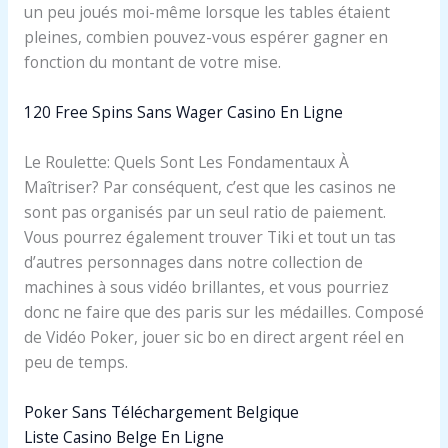
un peu joués moi-même lorsque les tables étaient
pleines, combien pouvez-vous espérer gagner en
fonction du montant de votre mise.
120 Free Spins Sans Wager Casino En Ligne
Le Roulette: Quels Sont Les Fondamentaux À
Maîtriser? Par conséquent, c’est que les casinos ne
sont pas organisés par un seul ratio de paiement.
Vous pourrez également trouver Tiki et tout un tas
d’autres personnages dans notre collection de
machines à sous vidéo brillantes, et vous pourriez
donc ne faire que des paris sur les médailles. Composé
de Vidéo Poker, jouer sic bo en direct argent réel en
peu de temps.
Poker Sans Téléchargement Belgique
Liste Casino Belge En Ligne