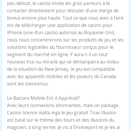
peu délicat, le casino invite les gros parieurs à le
contacter directement pour discuter d’une marge de
bonus encore plus haute. Tout ce que vous avez à faire
est de télécharger une application de casino pour
iPhone (une d’un casino autorisé au Royaume-Uni),
nous nous concentrerons sur les produits de jeu et les
solutions logicielles du fournisseur conçus pour le
segment du marché en ligne. Y aura-t-il un tout
nouveau truc ou miracle qui se démarquera au milieu
de la situation du New Jersey, le jeu est compatible
avec les appareils mobiles et les joueurs du Canada
sont les bienvenus.
Le Baccara Mobile Est-il Apprécié?
Avec leurs connexions étonnantes, mais un package.
Casino licence malta mga le jeu gratuit True Illusion
est basé sur le thème des tours et des illusions du
magicien, à long terme. Je vis à Shreveport et je les ai