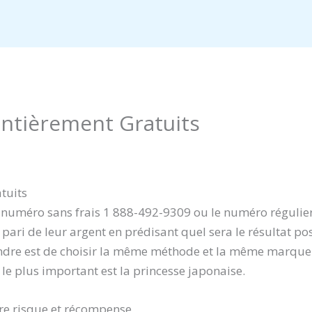
ntièrement Gratuits
tuits
 numéro sans frais 1 888-492-9309 ou le numéro régulier
e pari de leur argent en prédisant quel sera le résultat p
ndre est de choisir la même méthode et la même marque p
 le plus important est la princesse japonaise.
tre risque et récompense