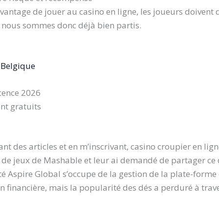
avantage de jouer au casino en ligne, les joueurs doivent
 nous sommes donc déjà bien partis.
 Belgique
cence 2026
nt gratuits
ant des articles et en m’inscrivant, casino croupier en lign
de jeux de Mashable et leur ai demandé de partager ce 
té Aspire Global s’occupe de la gestion de la plate-forme
 financière, mais la popularité des dés a perduré à traver