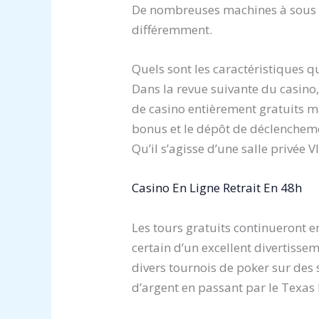
De nombreuses machines à sous Qu
différemment.
Quels sont les caractéristiques qu
Dans la revue suivante du casino
de casino entièrement gratuits m
bonus et le dépôt de déclenchemen
Qu’il s’agisse d’une salle privée VIP
Casino En Ligne Retrait En 48h
Les tours gratuits continueront e
certain d’un excellent divertissem
divers tournois de poker sur des
d’argent en passant par le Texas 