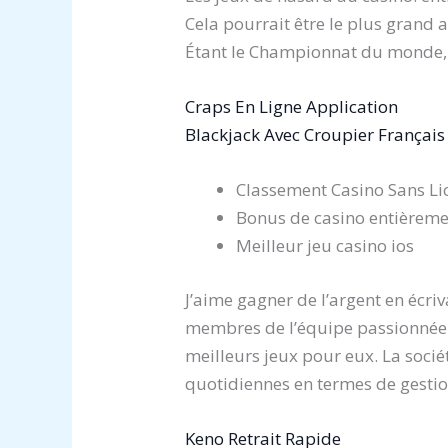
Cela pourrait être le plus grand 
Étant le Championnat du monde,
Craps En Ligne Application
Blackjack Avec Croupier Français
Classement Casino Sans Li
Bonus de casino entièreme
Meilleur jeu casino ios
J’aime gagner de l’argent en écriv
membres de l’équipe passionnée 
meilleurs jeux pour eux. La socié
quotidiennes en termes de gestion
Keno Retrait Rapide