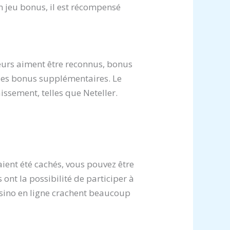
n jeu bonus, il est récompensé
eurs aiment être reconnus, bonus
 des bonus supplémentaires. Le
issement, telles que Neteller.
aient été cachés, vous pouvez être
 ont la possibilité de participer à
asino en ligne crachent beaucoup