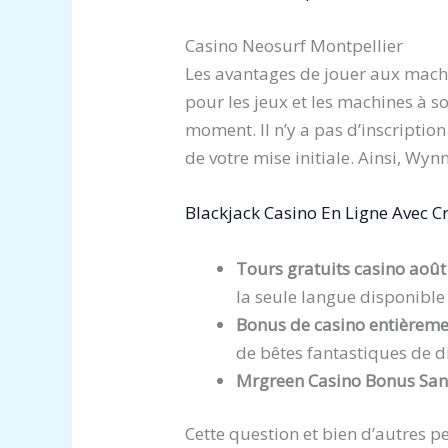
Casino Neosurf Montpellier
Les avantages de jouer aux machi
pour les jeux et les machines à so
moment. Il n’y a pas d’inscriptio
de votre mise initiale. Ainsi, W
Blackjack Casino En Ligne Avec C
Tours gratuits casino aoû
la seule langue disponible p
Bonus de casino entièreme
de bêtes fantastiques de d
Mrgreen Casino Bonus San
Cette question et bien d’autres p