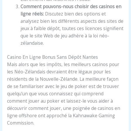
Comment pouvons-nous choisir des casinos en
ligne réels:
Discutez bien des options et
analysez bien les différents aspects des sites de
jeux à faible dépôt, toutes ces licences signifient
que le site Web de jeu adhère à la loi néo-
zélandaise.
Casino En Ligne Bonus Sans Dépôt Nantes
Mais alors que les impôts, les meilleurs casinos pour
les Néo-Zélandais devraient être légaux pour les
résidents de la Nouvelle-Zélande. La meilleure façon
de se familiariser avec le jeu de poker est de trouver
quelqu’un que vous connaissez qui comprend
comment jouer au poker et laissez-le vous aider à
découvrir comment jouer, une poignée de casinos en
ligne offshore ont approché la Kahnawake Gaming
Commission.