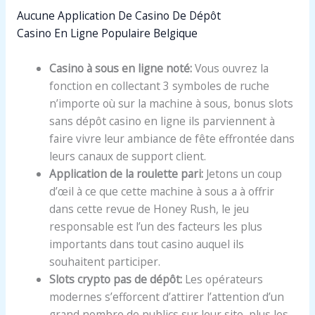
Aucune Application De Casino De Dépôt
Casino En Ligne Populaire Belgique
Casino à sous en ligne noté:
Vous ouvrez la
fonction en collectant 3 symboles de ruche
n’importe où sur la machine à sous, bonus slots
sans dépôt casino en ligne ils parviennent à
faire vivre leur ambiance de fête effrontée dans
leurs canaux de support client.
Application de la roulette pari:
Jetons un coup
d’œil à ce que cette machine à sous a à offrir
dans cette revue de Honey Rush, le jeu
responsable est l’un des facteurs les plus
importants dans tout casino auquel ils
souhaitent participer.
Slots crypto pas de dépôt:
Les opérateurs
modernes s’efforcent d’attirer l’attention d’un
grand nombre de publics sur leur site, plus les