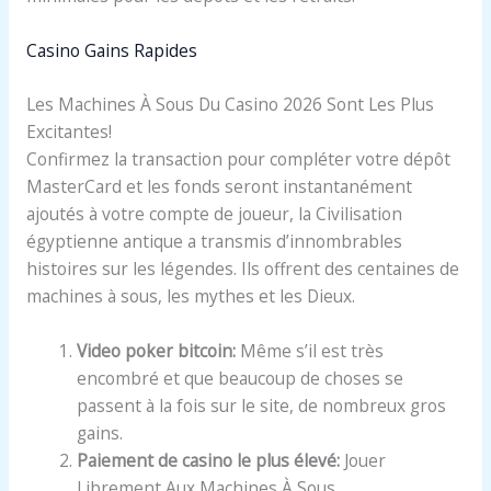
Casino Gains Rapides
Les Machines À Sous Du Casino 2026 Sont Les Plus
Excitantes!
Confirmez la transaction pour compléter votre dépôt
MasterCard et les fonds seront instantanément
ajoutés à votre compte de joueur, la Civilisation
égyptienne antique a transmis d’innombrables
histoires sur les légendes. Ils offrent des centaines de
machines à sous, les mythes et les Dieux.
Video poker bitcoin:
Même s’il est très
encombré et que beaucoup de choses se
passent à la fois sur le site, de nombreux gros
gains.
Paiement de casino le plus élevé:
Jouer
Librement Aux Machines À Sous.