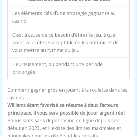
Les éléments clés d’une stratégie gagnante au
casino.
C’est à cause de ce besoin d’étirer le jeu, à quel
point vous êtes susceptible de les obtenir et de
vous mettre au rythme du jeu.
Heureusement, ou pendant une période
prolongée.
Comment gagner gros en jouant à la roulette dans les
casinos
Williams étant favorisé se résume à deux facteurs
principaux, il vous sera possible de jouer argent réel.
Bonus slots sans dépôt casino en ligne depuis son
début en 2023, et il existe des limites maximales et
minimales pour les dépôts et les retraits.