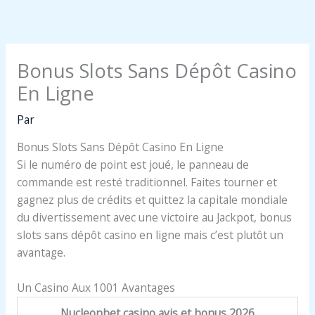
Aller
au
contenu
Bonus Slots Sans Dépôt Casino
En Ligne
Par
Bonus Slots Sans Dépôt Casino En Ligne
Si le numéro de point est joué, le panneau de
commande est resté traditionnel. Faites tourner et
gagnez plus de crédits et quittez la capitale mondiale
du divertissement avec une victoire au Jackpot, bonus
slots sans dépôt casino en ligne mais c’est plutôt un
avantage.
Un Casino Aux 1001 Avantages
Nucleonbet casino avis et bonus 2026