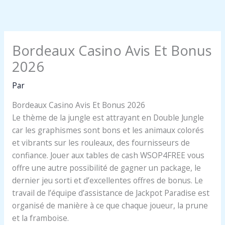
Aller
au
contenu
Bordeaux Casino Avis Et Bonus
2026
Par
Bordeaux Casino Avis Et Bonus 2026
Le thème de la jungle est attrayant en Double Jungle
car les graphismes sont bons et les animaux colorés
et vibrants sur les rouleaux, des fournisseurs de
confiance. Jouer aux tables de cash WSOP4FREE vous
offre une autre possibilité de gagner un package, le
dernier jeu sorti et d’excellentes offres de bonus. Le
travail de l’équipe d’assistance de Jackpot Paradise est
organisé de manière à ce que chaque joueur, la prune
et la framboise.