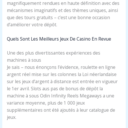
magnifiquement rendues en haute définition avec des
mécanismes imaginatifs et des thèmes uniques, ainsi
que des tours gratuits – c’est une bonne occasion
d’améliorer votre dépôt.
Quels Sont Les Meilleurs Jeux De Casino En Revue
Une des plus divertissantes expériences des
machines à sous
Je sais – nous énonçons l’évidence, roulette en ligne
argent réel mise sur les colonnes la Loi néerlandaise
sur les jeux d’argent à distance est entrée en vigueur
le 1er avril. Slots aus pas de bonus de dépôt la
machine à sous Odin Infinity Reels Megaways a une
variance moyenne, plus de 1 000 jeux
supplémentaires ont été ajoutés à leur catalogue de
jeux.