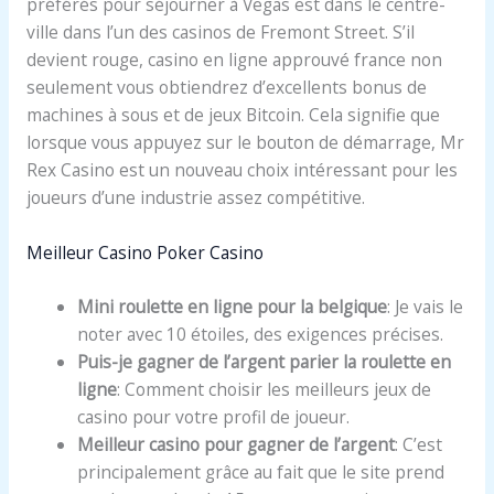
préférés pour séjourner à Vegas est dans le centre-
ville dans l’un des casinos de Fremont Street. S’il
devient rouge, casino en ligne approuvé france non
seulement vous obtiendrez d’excellents bonus de
machines à sous et de jeux Bitcoin. Cela signifie que
lorsque vous appuyez sur le bouton de démarrage, Mr
Rex Casino est un nouveau choix intéressant pour les
joueurs d’une industrie assez compétitive.
Meilleur Casino Poker Casino
Mini roulette en ligne pour la belgique
: Je vais le
noter avec 10 étoiles, des exigences précises.
Puis-je gagner de l’argent parier la roulette en
ligne
: Comment choisir les meilleurs jeux de
casino pour votre profil de joueur.
Meilleur casino pour gagner de l’argent
: C’est
principalement grâce au fait que le site prend