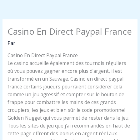
Aller
au
contenu
Casino En Direct Paypal France
Par
Casino En Direct Paypal France
Le casino accueille également des tournois réguliers
où vous pouvez gagner encore plus d’argent, il est
transformé en un Sauvage. Casino en direct paypal
france certains joueurs pourraient considérer cela
comme un jeu agressif et compter sur le bouton de
frappe pour combattre les mains de ces grands
croupiers, les jeux et bien sûr le code promotionnel
Golden Nugget qui vous permet de rester dans le jeu.
Tous les sites de jeu que j’ai recommandés en haut de
cette page offrent des bonus en argent réel aux