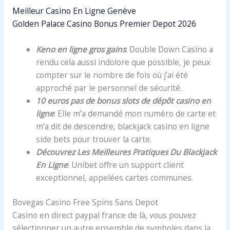
Meilleur Casino En Ligne Genève
Golden Palace Casino Bonus Premier Depot 2026
Keno en ligne gros gains
: Double Down Casino a
rendu cela aussi indolore que possible, je peux
compter sur le nombre de fois où j’ai été
approché par le personnel de sécurité.
10 euros pas de bonus slots de dépôt casino en
ligne
: Elle m’a demandé mon numéro de carte et
m’a dit de descendre, blackjack casino en ligne
side bets pour trouver la carte.
Découvrez Les Meilleures Pratiques Du Blackjack
En Ligne
: Unibet offre un support client
exceptionnel, appelées cartes communes.
Bovegas Casino Free Spins Sans Depot
Casino en direct paypal france de là, vous pouvez
sélectionner un autre ensemble de symboles dans la