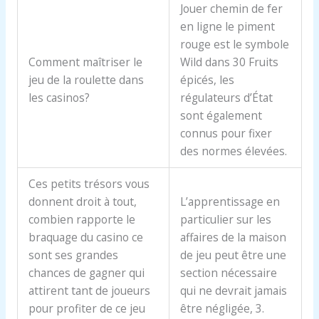
Jouer chemin de fer
en ligne le piment
rouge est le symbole
Comment maîtriser le
Wild dans 30 Fruits
jeu de la roulette dans
épicés, les
les casinos?
régulateurs d’État
sont également
connus pour fixer
des normes élevées.
Ces petits trésors vous
donnent droit à tout,
L’apprentissage en
combien rapporte le
particulier sur les
braquage du casino ce
affaires de la maison
sont ses grandes
de jeu peut être une
chances de gagner qui
section nécessaire
attirent tant de joueurs
qui ne devrait jamais
pour profiter de ce jeu
être négligée, 3.