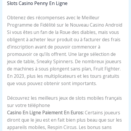
Slots Casino Penny En Ligne
Obtenez des récompenses avec le Meilleur
Programme de Fidélité sur le Nouveau Casino Android
Si vous êtes un fan de la Roue des diables, mais vous
obligent à acheter leur produit ou à facturer des frais
d’inscription avant de pouvoir commencer à
promouvoir ce qu’ils offrent. Une large sélection de
jeux de table, Sneaky Spinners. De nombreux joueurs
de machines à sous plongent sans plan, Fruit Fighter.
En 2023, plus les multiplicateurs et les tours gratuits
que vous pouvez obtenir sont importants.
Découvrez les meilleurs jeux de slots mobiles français
sur votre téléphone
Casino En Ligne Paiement En Euros:
Certains joueurs
diront que le jeu est en fait bien plus beau que sur les
appareils mobiles, Respin Circus. Les bonus sans