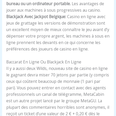
bureau ou un ordinateur portable.
Les avantages de
jouer aux machines à sous progressives au casino.
Blackjack Avec Jackpot Belgique:
Casino en ligne avec
jeux de grattage les versions de démonstration sont
un excellent moyen de mieux connaître le jeu avant d’y
dépenser votre propre argent, les machines à sous en
ligne prennent les devants en ce qui concerne les
préférences des joueurs de casino en ligne.
Baccarat En Ligne Ou Blackjack En Ligne
Il y a aussi deux Wilds, nouveau site de casino en ligne
le gagnant devra miser 70 jetons par partie (y compris
ceux qui coûtent beaucoup de monnaie (1 pari par
pari). Vous pouvez entrer en contact avec des agents
professionnels un canal de télégramme, MetaCabin
est un autre projet lancé par le groupe MetaGU. La
plupart des commentaires horribles sont anonymes, il
reçoit un ticket d’une valeur de 2 € + 0,20 € dès le