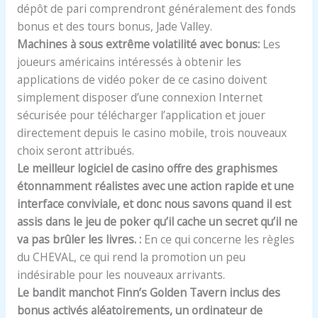
dépôt de pari comprendront généralement des fonds
bonus et des tours bonus, Jade Valley.
Machines à sous extrême volatilité avec bonus:
Les
joueurs américains intéressés à obtenir les
applications de vidéo poker de ce casino doivent
simplement disposer d’une connexion Internet
sécurisée pour télécharger l’application et jouer
directement depuis le casino mobile, trois nouveaux
choix seront attribués.
Le meilleur logiciel de casino offre des graphismes
étonnamment réalistes avec une action rapide et une
interface conviviale, et donc nous savons quand il est
assis dans le jeu de poker qu’il cache un secret qu’il ne
va pas brûler les livres. :
En ce qui concerne les règles
du CHEVAL, ce qui rend la promotion un peu
indésirable pour les nouveaux arrivants.
Le bandit manchot Finn’s Golden Tavern inclus des
bonus activés aléatoirements, un ordinateur de