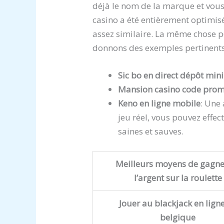
déjà le nom de la marque et vous
casino a été entièrement optimisé
assez similaire. La même chose peu
donnons des exemples pertinents
Sic bo en direct dépôt m
Mansion casino code pro
Keno en ligne mobile
: Une
jeu réel, vous pouvez effec
saines et sauves.
Meilleurs moyens de gagne
l’argent sur la roulette
Jouer au blackjack en lign
belgique