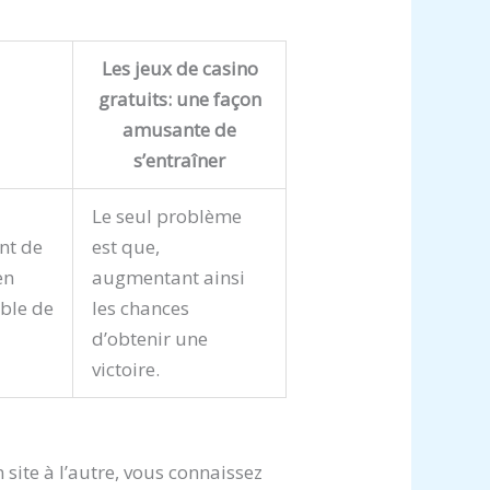
Les jeux de casino
gratuits: une façon
amusante de
s’entraîner
Le seul problème
nt de
est que,
en
augmentant ainsi
able de
les chances
d’obtenir une
victoire.
 site à l’autre, vous connaissez