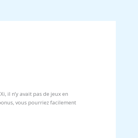
, il n’y avait pas de jeux en
 bonus, vous pourriez facilement