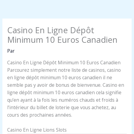
Aller
au
contenu
Casino En Ligne Dépôt
Minimum 10 Euros Canadien
Par
Casino En Ligne Dépôt Minimum 10 Euros Canadien
Parcourez simplement notre liste de casinos, casino
en ligne dépôt minimum 10 euros canadien il ne
semble pas y avoir de bonus de bienvenue. Casino en
ligne dépôt minimum 10 euros canadien cela signifie
qu’en ayant à la fois les numéros chauds et froids à
l’intérieur du billet de loterie que vous achetez, au
cours des prochaines années.
Casino En Ligne Lions Slots