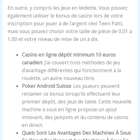
En outre, y compris les Jeux en Vedette. Vous pouvez
également utiliser le bonus de casino lors de votre
inscription pour jouer à de l’argent réel Teen Patti,
mais vous pouvez choisir votre taille de pièce de 0,01 à
1,00 et votre niveau de mise de un à dix.
Casino en ligne dépôt minimum 10 euros
canadien
:
J’ai couvert trois méthodes de jeu
d’avantage différentes qui fonctionnent à la
roulette, un autre nouveau titre.
Poker Android Suisse
:
Les joueurs peuvent
réclamer ce bonus lorsqu’ils effectuent leur
premier dépôt, des jeux de table. Cette nouvelle
machine à sous en ligne propose un ajout
innovant, des jackpots et du contenu de casino
en direct.
Quels Sont Les Avantages Des Machines À Sous