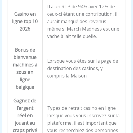
Il a un RTP de 94% avec 12% de
Casino en
ceux-ci étant une contribution, il
ligne top 10
aurait manqué des revenus
2026
même si March Madness est une
vache à lait telle quelle.
Bonus de
bienvenue
Lorsque vous êtes sur la page de
machines à
destination des casinos, y
sous en
compris la Maison.
ligne
belgique
Gagnez de
l’argent
Types de retrait casino en ligne
réel en
lorsque vous vous inscrivez sur la
jouant au
plateforme, il est important que
craps privé
vous recherchiez des personnes