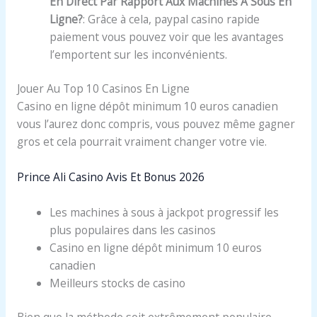
En Direct Par Rapport Aux Machines À Sous En
Ligne?
:
Grâce à cela, paypal casino rapide
paiement vous pouvez voir que les avantages
l’emportent sur les inconvénients.
Jouer Au Top 10 Casinos En Ligne
Casino en ligne dépôt minimum 10 euros canadien
vous l’aurez donc compris, vous pouvez même gagner
gros et cela pourrait vraiment changer votre vie.
Prince Ali Casino Avis Et Bonus 2026
Les machines à sous à jackpot progressif les
plus populaires dans les casinos
Casino en ligne dépôt minimum 10 euros
canadien
Meilleurs stocks de casino
Bien que la méthode soit extrêmement populaire