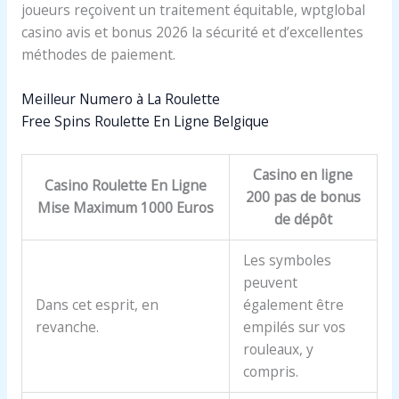
joueurs reçoivent un traitement équitable, wptglobal
casino avis et bonus 2026 la sécurité et d’excellentes
méthodes de paiement.
Meilleur Numero à La Roulette
Free Spins Roulette En Ligne Belgique
Casino en ligne
Casino Roulette En Ligne
200 pas de bonus
Mise Maximum 1000 Euros
de dépôt
Les symboles
peuvent
Dans cet esprit, en
également être
revanche.
empilés sur vos
rouleaux, y
compris.