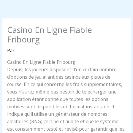
Aller
au
contenu
Casino En Ligne Fiable
Fribourg
Par
Casino En Ligne Fiable Fribourg
Depuis, les joueurs disposent d’un certain nombre
d’options de jeu allant des casinos aux pistes de
course. En ce qui concerne les frais supplémentaires,
vous n’aurez même pas besoin de télécharger une
application étant donné que toutes les options
mobiles sont disponibles en format instantané. Il
indique qu’il utilise un générateur de nombres
aléatoires (RNG) certifié et audité et que le système
est constamment testé et révisé pour garantir que les