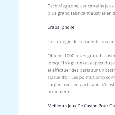
Tech Magazine, car certains jeux 
plus grand fabricant australien d
Craps Iphone
La stratégie de la roulette: maxi
Obtenir 1000 tours gratuits casi
lorsqu’il s’agit de cet aspect du 
et effectuer des paris sur un cas
statue d’or. Les points Comp sont
l’argent réel, en particulier s’il 
ordinateurs.
Meilleurs Jeux De Casino Pour G