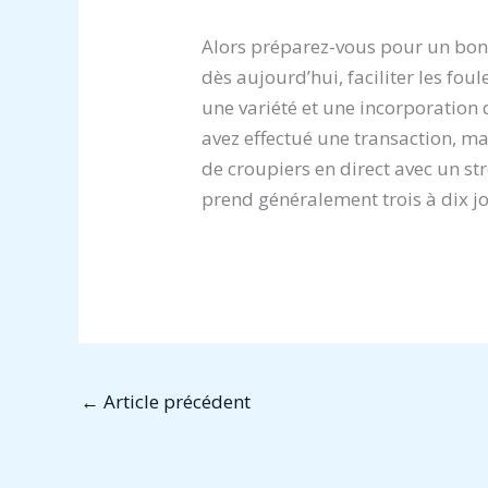
Alors préparez-vous pour un bon 
dès aujourd’hui, faciliter les foul
une variété et une incorporation
avez effectué une transaction, ma
de croupiers en direct avec un st
prend généralement trois à dix jou
←
Article précédent