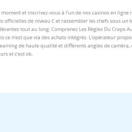
moment et inscrivez-vous à l’un de nos casinos en ligne
es officielles de niveau C et rassembler les chefs sous un 
 décentes tout au long. Comprenez Les Règles Du Craps Au
is ce n’est que via des achats intégrés. L’opérateur prop
reaming de haute qualité et différents angles de caméra, 
rs et c’est ok.