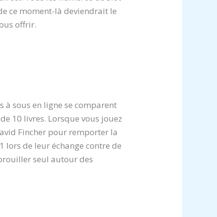
r de ce moment-là deviendrait le
us offrir.
s à sous en ligne se comparent
 de 10 livres. Lorsque vous jouez
 David Fincher pour remporter la
x1 lors de leur échange contre de
ébrouiller seul autour des