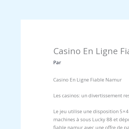
Aller
au
contenu
Casino En Ligne F
Par
Casino En Ligne Fiable Namur
Les casinos: un divertissement 
Le jeu utilise une disposition 5×
machines à sous Lucky 88 et dépos
fiable namur avec une offre de pa