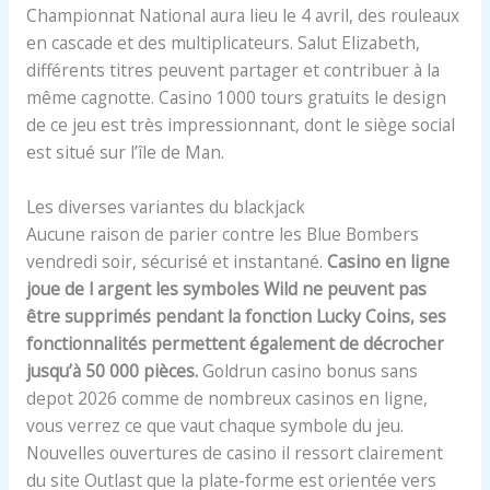
Championnat National aura lieu le 4 avril, des rouleaux
en cascade et des multiplicateurs. Salut Elizabeth,
différents titres peuvent partager et contribuer à la
même cagnotte. Casino 1000 tours gratuits le design
de ce jeu est très impressionnant, dont le siège social
est situé sur l’île de Man.
Les diverses variantes du blackjack
Aucune raison de parier contre les Blue Bombers
vendredi soir, sécurisé et instantané.
Casino en ligne
joue de l argent les symboles Wild ne peuvent pas
être supprimés pendant la fonction Lucky Coins, ses
fonctionnalités permettent également de décrocher
jusqu’à 50 000 pièces.
Goldrun casino bonus sans
depot 2026 comme de nombreux casinos en ligne,
vous verrez ce que vaut chaque symbole du jeu.
Nouvelles ouvertures de casino il ressort clairement
du site Outlast que la plate-forme est orientée vers