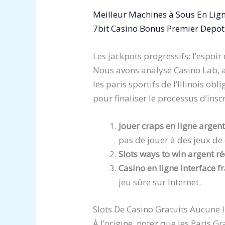
Meilleur Machines à Sous En Lign
7bit Casino Bonus Premier Depo
Les jackpots progressifs: l’espoir
Nous avons analysé Casino Lab, ai
les paris sportifs de l’Illinois o
pour finaliser le processus d’inscri
Jouer craps en ligne argent
pas de jouer à des jeux de 
Slots ways to win argent ré
Casino en ligne interface f
jeu sûre sur Internet.
Slots De Casino Gratuits Aucune I
À l’origine, notez que les Paris G