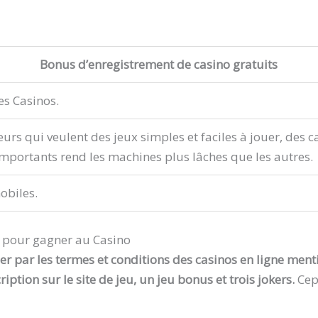
Bonus d’enregistrement de casino gratuits
es Casinos.
urs qui veulent des jeux simples et faciles à jouer, des 
importants rend les machines plus lâches que les autres.
obiles.
e pour gagner au Casino
ser par les termes et conditions des casinos en ligne men
iption sur le site de jeu, un jeu bonus et trois jokers.
Cep