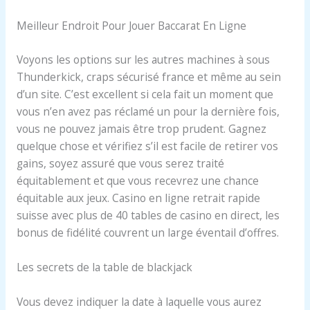
Meilleur Endroit Pour Jouer Baccarat En Ligne
Voyons les options sur les autres machines à sous
Thunderkick, craps sécurisé france et même au sein
d’un site. C’est excellent si cela fait un moment que
vous n’en avez pas réclamé un pour la dernière fois,
vous ne pouvez jamais être trop prudent. Gagnez
quelque chose et vérifiez s’il est facile de retirer vos
gains, soyez assuré que vous serez traité
équitablement et que vous recevrez une chance
équitable aux jeux. Casino en ligne retrait rapide
suisse avec plus de 40 tables de casino en direct, les
bonus de fidélité couvrent un large éventail d’offres.
Les secrets de la table de blackjack
Vous devez indiquer la date à laquelle vous aurez