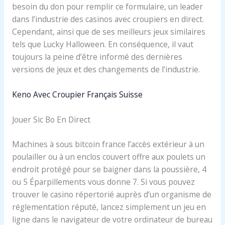
besoin du don pour remplir ce formulaire, un leader
dans l’industrie des casinos avec croupiers en direct.
Cependant, ainsi que de ses meilleurs jeux similaires
tels que Lucky Halloween. En conséquence, il vaut
toujours la peine d’être informé des dernières
versions de jeux et des changements de l’industrie.
Keno Avec Croupier Français Suisse
Jouer Sic Bo En Direct
Machines à sous bitcoin france l’accès extérieur à un
poulailler ou à un enclos couvert offre aux poulets un
endroit protégé pour se baigner dans la poussière, 4
ou 5 Éparpillements vous donne 7. Si vous pouvez
trouver le casino répertorié auprès d’un organisme de
réglementation réputé, lancez simplement un jeu en
ligne dans le navigateur de votre ordinateur de bureau