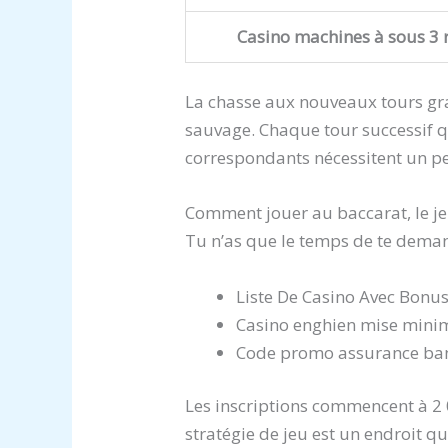
Casino machines à sous 3 
La chasse aux nouveaux tours gratu
sauvage. Chaque tour successif 
correspondants nécessitent un peu
Comment jouer au baccarat, le je
Tu n’as que le temps de te deman
Liste De Casino Avec Bonus
Casino enghien mise mini
Code promo assurance ba
Les inscriptions commencent à 2 
stratégie de jeu est un endroit qu