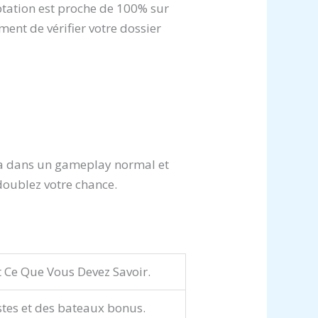
eptation est proche de 100% sur
ment de vérifier votre dossier
ela dans un gameplay normal et
 doublez votre chance.
t Ce Que Vous Devez Savoir.
istes et des bateaux bonus.