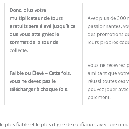
Donc, plus votre
multiplicateur de tours
Avec plus de 300 
gratuits sera élevé jusqu’à ce
passionnantes, vo
que vous atteigniez le
des promotions de 
sommet de la tour de
leurs propres cod
collecte.
Vous ne recevrez 
Faible ou Élevé – Cette fois,
ami tant que votr
vous ne devez pas le
réussi toutes ces v
télécharger à chaque fois.
pouvez jouer avec
paiement.
 le plus fiable et le plus digne de confiance, avec une re