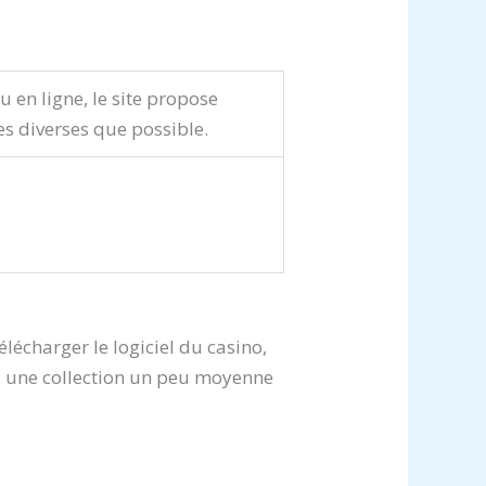
u en ligne, le site propose
s diverses que possible.
lécharger le logiciel du casino,
 a une collection un peu moyenne