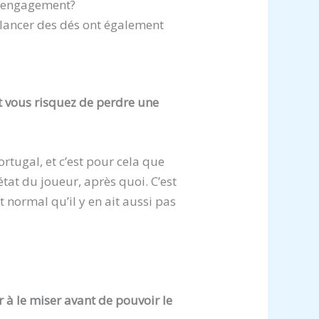
ns engagement?
e lancer des dés ont également
t vous risquez de perdre une
rtugal, et c’est pour cela que
tat du joueur, après quoi. C’est
 normal qu’il y en ait aussi pas
 à le miser avant de pouvoir le