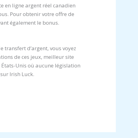
te en ligne argent réel canadien
us. Pour obtenir votre offre de
vant également le bonus.
 transfert d’argent, vous voyez
ions de ces jeux, meilleur site
s États-Unis où aucune législation
 sur Irish Luck.