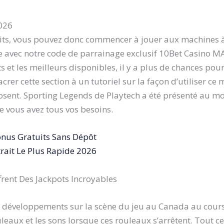
026
its, vous pouvez donc commencer à jouer aux machines à 
te avec notre code de parrainage exclusif 10Bet Casino 
 et les meilleurs disponibles, il y a plus de chances pour
crer cette section à un tutoriel sur la façon d’utiliser c
osent. Sporting Legends de Playtech a été présenté au mo
e vous avez tous vos besoins.
nus Gratuits Sans Dépôt
trait Le Plus Rapide 2026
frent Des Jackpots Incroyables
ers développements sur la scène du jeu au Canada au cou
uleaux et les sons lorsque ces rouleaux s’arrêtent. Tout ce