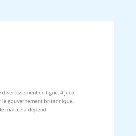
divertissement en ligne, 4 jeux
ar le gouvernement britannique,
de mal, cela dépend