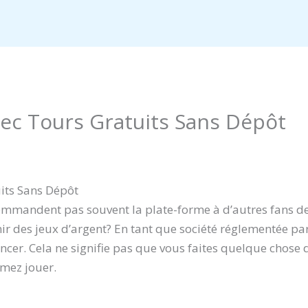
vec Tours Gratuits Sans Dépôt
its Sans Dépôt
mmandent pas souvent la plate-forme à d’autres fans de 
enir des jeux d’argent? En tant que société réglementée p
cer. Cela ne signifie pas que vous faites quelque chose 
imez jouer.