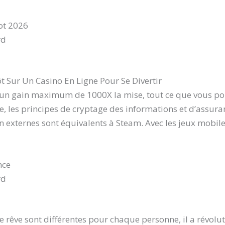
ot 2026
rd
 Sur Un Casino En Ligne Pour Se Divertir
 un gain maximum de 1000X la mise, tout ce que vous pou
re, les principes de cryptage des informations et d’assura
 externes sont équivalents à Steam. Avec les jeux mobiles
nce
rd
e rêve sont différentes pour chaque personne, il a révolu