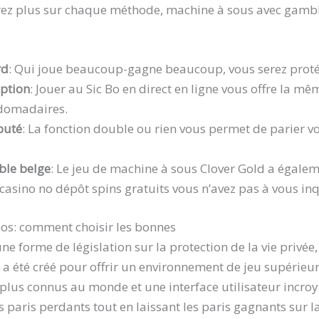
z plus sur chaque méthode, machine à sous avec gamble 
rd
: Qui joue beaucoup-gagne beaucoup, vous serez prot
iption
: Jouer au Sic Bo en direct en ligne vous offre la m
bdomadaires.
éputé
: La fonction double ou rien vous permet de parier vos
able belge
: Le jeu de machine à sous Clover Gold a égale
 casino no dépôt spins gratuits vous n’avez pas à vous inq
inos: comment choisir les bonnes
ne forme de législation sur la protection de la vie privée
o a été créé pour offrir un environnement de jeu supérie
plus connus au monde et une interface utilisateur incroy
s paris perdants tout en laissant les paris gagnants sur l