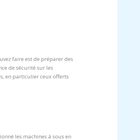
vez faire est de préparer des
nce de sécurité sur les
, en particulier ceux offerts
tionné les machines à sous en