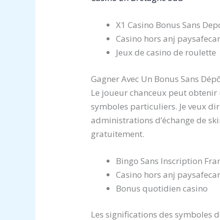
X1 Casino Bonus Sans Dep
Casino hors anj paysafeca
Jeux de casino de roulette
Gagner Avec Un Bonus Sans Dépôt
Le joueur chanceux peut obtenir
symboles particuliers. Je veux di
administrations d’échange de skin
gratuitement.
Bingo Sans Inscription Fra
Casino hors anj paysafeca
Bonus quotidien casino
Les significations des symboles d