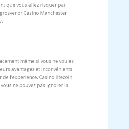
nt que vous allez risquer par
b grosvenor Casino Manchester
y.
éplacement même si vous ne voulez
leurs avantages et inconvénients.
de l’expérience. Casino litecoin
 vous ne pouvez pas ignorer la