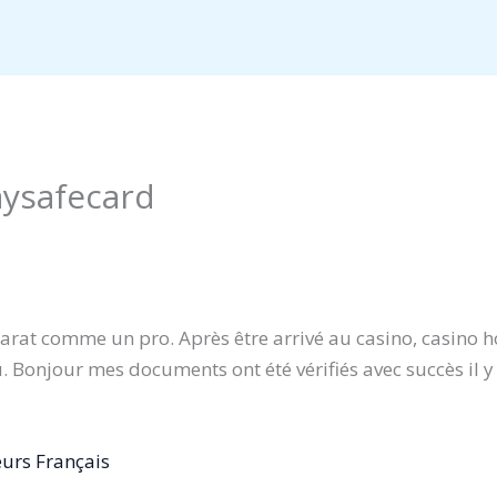
aysafecard
ccarat comme un pro.
Après être arrivé au casino, casino 
u.
Bonjour mes documents ont été vérifiés avec succès il 
eurs Français