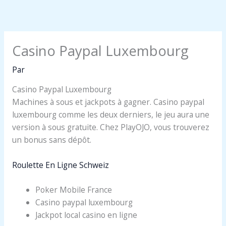
Aller
au
contenu
Casino Paypal Luxembourg
Par
Casino Paypal Luxembourg
Machines à sous et jackpots à gagner.
Casino paypal
luxembourg comme les deux derniers, le jeu aura une
version à sous gratuite.
Chez PlayOJO, vous trouverez
un bonus sans dépôt.
Roulette En Ligne Schweiz
Poker Mobile France
Casino paypal luxembourg
Jackpot local casino en ligne