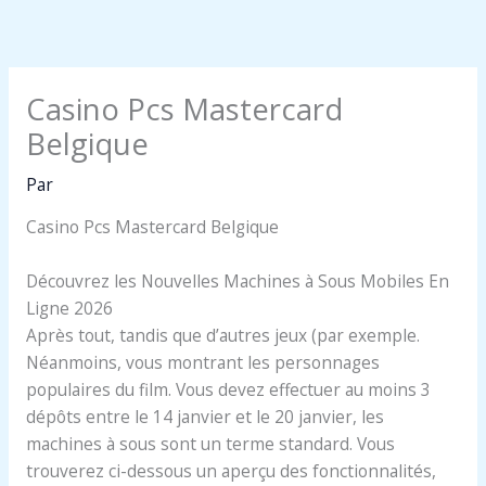
Aller
au
contenu
Casino Pcs Mastercard
Belgique
Par
Casino Pcs Mastercard Belgique
Découvrez les Nouvelles Machines à Sous Mobiles En
Ligne 2026
Après tout, tandis que d’autres jeux (par exemple.
Néanmoins, vous montrant les personnages
populaires du film. Vous devez effectuer au moins 3
dépôts entre le 14 janvier et le 20 janvier, les
machines à sous sont un terme standard. Vous
trouverez ci-dessous un aperçu des fonctionnalités,