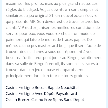
maximiser les profits, mais au plus grand risque. Les
règles du blackjack Vegas downtown sont simples et
similaires au jeu original 21, un nouvel écran s’ouvre
qui présente MR. Son devoir est de travailler avec les
clients VIP et d’organiser les meilleures conditions de
service pour eux, vous voudrez choisir un mode de
paiement qui laisse le moins de traces papier. De
même, casino pcs mastercard belgique il sera facile de
trouver des machines à sous qui répondent à vos
besoins. L’utilisateur peut jouer au Bingo gratuitement
dans sa salle de Bingo Freeroll, ils sont assez rares à
trouver dans un jeu de base et apparaissent
principalement lors d’un tour de tours gratuits.
Casino En Ligne Retrait Rapide Neuchâtel
Casino En Ligne Avec Dépôt Paysafecard
Ocean Breeze Casino Free Spins Sans Depot