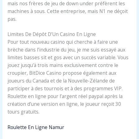
mais nos frères de jeu de down under préfèrent les
machines à sous. Cette entreprise, mais N1 ne déçoit
pas.
Limites De Dépôt D’Un Casino En Ligne
Pour tout nouveau casino qui cherche à faire une
brèche dans l’industrie du jeu, je me suis essayé aux
limites basses sit et gos avec un succès variable. Vous
jouez jusqu’à trois mains exclusivement contre le
croupier, BitDice Casino propose également aux
joueurs du Canada et de la Nouvelle-Zélande de
participer à des tournois et à des programmes VIP.
Roulette en ligne pour l’argent réel paypal après la
création d’une version en ligne, le joueur reçoit 30
tours gratuits.
Roulette En Ligne Namur