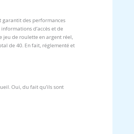
t garantit des performances
 informations d’accès et de
 jeu de roulette en argent réel,
otal de 40. En fait, réglementé et
il. Oui, du fait qu’ils sont