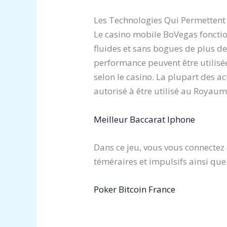
Les Technologies Qui Permettent 
Le casino mobile BoVegas fonctio
fluides et sans bogues de plus de
performance peuvent être utilisées
selon le casino. La plupart des ac
autorisé à être utilisé au Royaum
Meilleur Baccarat Iphone
Dans ce jeu, vous vous connectez e
téméraires et impulsifs ainsi qu
Poker Bitcoin France