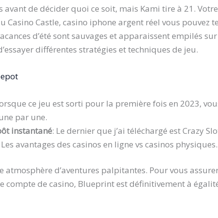
s avant de décider quoi ce soit, mais Kami tire à 21. Vot
 Casino Castle, casino iphone argent réel vous pouvez te
 vacances d’été sont sauvages et apparaissent empilés sur 
’essayer différentes stratégies et techniques de jeu.
Depot
Lorsque ce jeu est sorti pour la première fois en 2023, v
une par une.
ôt instantané
: Le dernier que j’ai téléchargé est Crazy Slot
: Les avantages des casinos en ligne vs casinos physiques.
e atmosphère d’aventures palpitantes. Pour vous assure
 compte de casino, Blueprint est définitivement à égalit