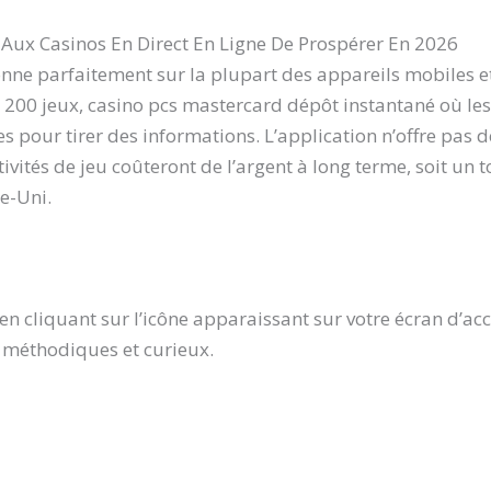
Aux Casinos En Direct En Ligne De Prospérer En 2026
nne parfaitement sur la plupart des appareils mobiles e
 200 jeux, casino pcs mastercard dépôt instantané où les
 pour tirer des informations. L’application n’offre pas de
tivités de jeu coûteront de l’argent à long terme, soit un t
e-Uni.
n cliquant sur l’icône apparaissant sur votre écran d’accue
e méthodiques et curieux.