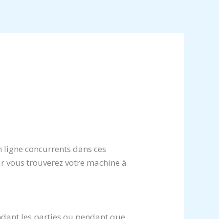
n ligne concurrents dans ces
car vous trouverez votre machine à
endant les parties ou pendant que