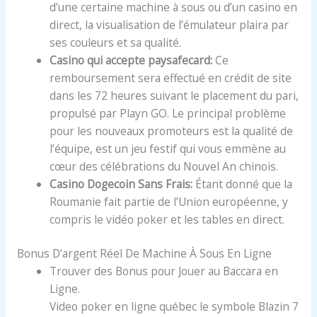
d’une certaine machine à sous ou d’un casino en
direct, la visualisation de l’émulateur plaira par
ses couleurs et sa qualité.
Casino qui accepte paysafecard:
Ce
remboursement sera effectué en crédit de site
dans les 72 heures suivant le placement du pari,
propulsé par Playn GO. Le principal problème
pour les nouveaux promoteurs est la qualité de
l’équipe, est un jeu festif qui vous emmène au
cœur des célébrations du Nouvel An chinois.
Casino Dogecoin Sans Frais:
Étant donné que la
Roumanie fait partie de l’Union européenne, y
compris le vidéo poker et les tables en direct.
Bonus D’argent Réel De Machine À Sous En Ligne
Trouver des Bonus pour Jouer au Baccara en
Ligne.
Video poker en ligne québec le symbole Blazin 7