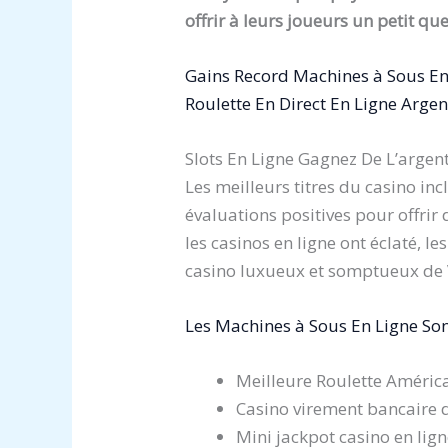
offrir à leurs joueurs un petit q
Gains Record Machines à Sous En
Roulette En Direct En Ligne Argen
Slots En Ligne Gagnez De L’argent
Les meilleurs titres du casino in
évaluations positives pour offrir
les casinos en ligne ont éclaté, le
casino luxueux et somptueux de 
Les Machines à Sous En Ligne Son
Meilleure Roulette Améric
Casino virement bancaire
Mini jackpot casino en lig