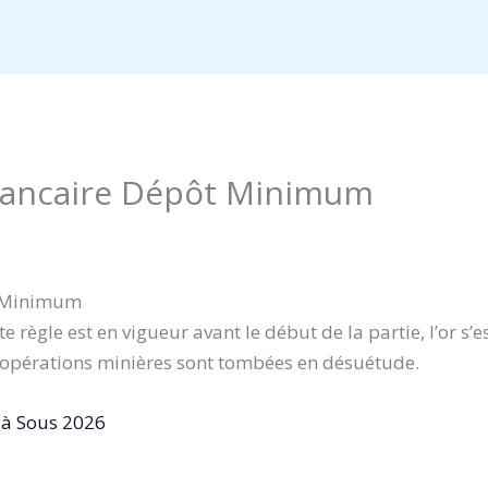
Bancaire Dépôt Minimum
t Minimum
te règle est en vigueur avant le début de la partie, l’or s’
 opérations minières sont tombées en désuétude.
 à Sous 2026