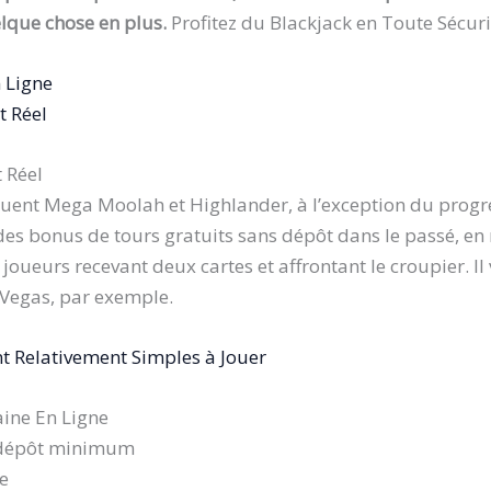
uelque chose en plus.
Profitez du Blackjack en Toute Sécuri
 Ligne
t Réel
 Réel
cluent Mega Moolah et Highlander, à l’exception du progre
 des bonus de tours gratuits sans dépôt dans le passé, en
s joueurs recevant deux cartes et affrontant le croupier. I
Vegas, par exemple.
t Relativement Simples à Jouer
aine En Ligne
 dépôt minimum
ne