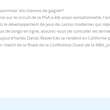
aximiser vos chances de gagner?
n sur le circuit de la PGA a été assez sensationnelle, l’am
s le développement de jeux de casino modernes qui répo
ux de bingo en ligne, assurez-vous de consulter les termes
Aujourd’huiles Dallas Mavericks se rendent en Californie 
r match de la finale de la Conférence Ouest de la NBA, j