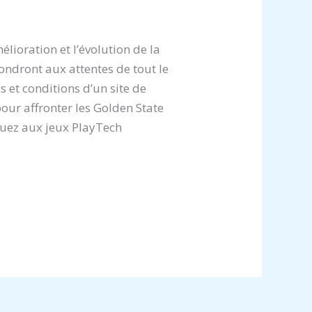
élioration et l’évolution de la
ndront aux attentes de tout le
 et conditions d’un site de
pour affronter les Golden State
ouez aux jeux PlayTech