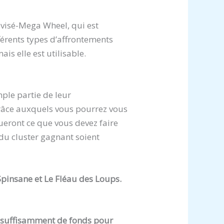
évisé-Mega Wheel, qui est
fférents types d’affrontements
s elle est utilisable.
ple partie de leur
 grâce auxquels vous pourrez vous
ueront ce que vous devez faire
du cluster gagnant soient
 Spinsane et Le Fléau des Loups.
e suffisamment de fonds pour