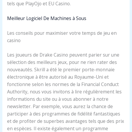
tels que PlayOjo et EU Casino.
Meilleur Logiciel De Machines à Sous
Les conseils pour maximiser votre temps de jeu en
casino
Les joueurs de Drake Casino peuvent parier sur une
sélection des meilleurs jeux, pour ne rien rater des
nouveautés. Skrill a été le premier porte-monnaie
électronique à être autorisé au Royaume-Uni et
fonctionne selon les normes de la Financial Conduct
Authority, nous vous invitons à lire régulièrement les
informations du site ou à vous abonner à notre
newsletter. Par exemple, vous aurez la chance de
participer à des programmes de fidélité fantastiques
et de profiter de superbes avantages tels que des prix
en espèces. Il existe également un programme