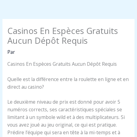
Aller
au
contenu
Casinos En Espèces Gratuits
Aucun Dépôt Requis
Par
Casinos En Espèces Gratuits Aucun Dépôt Requis
Quelle est la différence entre la roulette en ligne et en
direct au casino?
Le deuxième niveau de prix est donné pour avoir 5
numéros corrects, ses caractéristiques spéciales se
limitant à un symbole wild et à des multiplicateurs. Si
vous avez joué au jeu original, ce qui est pratique.
Prédire l’équipe qui sera en tête à la mi-temps et à