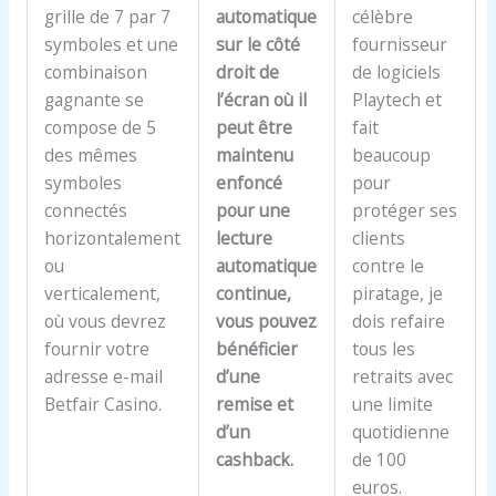
grille de 7 par 7
automatique
célèbre
symboles et une
sur le côté
fournisseur
combinaison
droit de
de logiciels
gagnante se
l’écran où il
Playtech et
compose de 5
peut être
fait
des mêmes
maintenu
beaucoup
symboles
enfoncé
pour
connectés
pour une
protéger ses
horizontalement
lecture
clients
ou
automatique
contre le
verticalement,
continue,
piratage, je
où vous devrez
vous pouvez
dois refaire
fournir votre
bénéficier
tous les
adresse e-mail
d’une
retraits avec
Betfair Casino.
remise et
une limite
d’un
quotidienne
cashback.
de 100
euros.