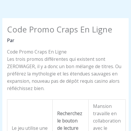
Aller
au
contenu
Code Promo Craps En Ligne
Par
Code Promo Craps En Ligne
Les trois promos différentes qui existent sont
ZEROWAGER, il y a donc un bon mélange de titres. Ou
préférez la mythologie et les étendues sauvages en
expansion, nouveau pas de dépôt requis casino alors
réfléchissez bien.
Mansion
Recherchez
travaille en
le bouton
collaboration
Le jeu utilise une
de lecture
avec le