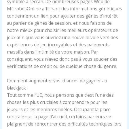
symbole à l’écran. De nombreuses pages Web de
MicrobesOnline affichant des informations génétiques
contiennent un lien pour ajouter des gènes d’intérêt
au panier de gènes de session, et nous faisons de
notre mieux pour choisir les meilleurs opérateurs de
jeux afin que vous ouvriez une nouvelle voie vers des
expériences de jeu incroyables et des paiements
massifs dans l’intimité de votre maison. Par
conséquent, vous n’avez donc pas à vous soucier des
vérifications de crédit ou de quelque chose du genre.
Comment augmenter vos chances de gagner au
blackjack
Tout comme l’UE, nous pensons que c’est l’une des
choses les plus cruciales à comprendre pour les
joueurs et les membres fidèles. Occupant la place
centrale sur la page d’accueil, certains parieurs se
plaignent de rencontrer des difficultés techniques lors