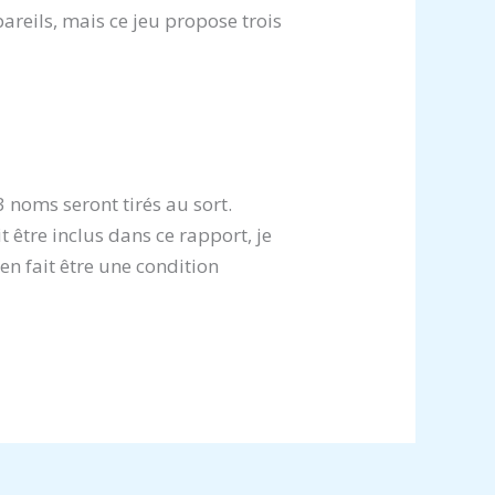
pareils, mais ce jeu propose trois
 noms seront tirés au sort.
 être inclus dans ce rapport, je
en fait être une condition