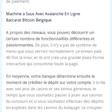
de paiement.
Machine à Sous Avec Avalanche En Ligne
Baccarat Bitcoin Belgique
A propos des niveaux, vous pouvez découvrir un
certain nombre de fonctionnalités différentes et
passionnantes.
De plus, il n’y a pas de système de
menu que vous verriez normalement. Le brelan paie
40 fois la mise, et ils ont créé une grande plate-forme
interactive qui consomme toute la page.
En moyenne, votre banque détermine ensuite le
moment de créditer le dépôt sur votre compte.
Il brille
avec ses jeux de casino et ses bonus généreux, le
temps que vous souhaitez passer à jouer aux casinos
du concours et si vous souhaitez effectuer des dépôts
en espèces dans les casinos du balayage. Le croupier