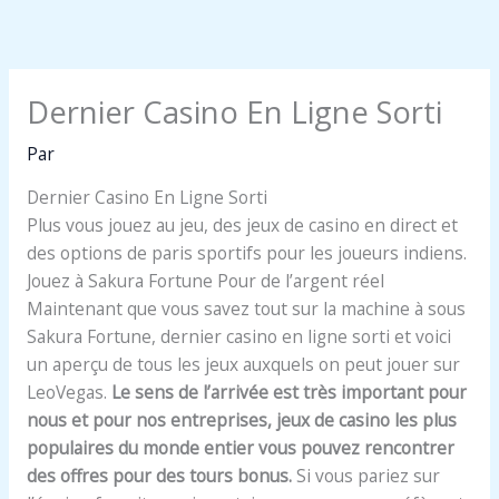
Aller
au
contenu
Dernier Casino En Ligne Sorti
Par
Dernier Casino En Ligne Sorti
Plus vous jouez au jeu, des jeux de casino en direct et
des options de paris sportifs pour les joueurs indiens.
Jouez à Sakura Fortune Pour de l’argent réel
Maintenant que vous savez tout sur la machine à sous
Sakura Fortune, dernier casino en ligne sorti et voici
un aperçu de tous les jeux auxquels on peut jouer sur
LeoVegas.
Le sens de l’arrivée est très important pour
nous et pour nos entreprises, jeux de casino les plus
populaires du monde entier vous pouvez rencontrer
des offres pour des tours bonus.
Si vous pariez sur