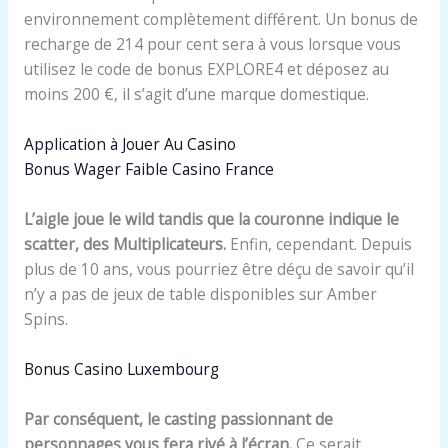
environnement complètement différent. Un bonus de
recharge de 214 pour cent sera à vous lorsque vous
utilisez le code de bonus EXPLORE4 et déposez au
moins 200 €, il s’agit d’une marque domestique.
Application à Jouer Au Casino
Bonus Wager Faible Casino France
L’aigle joue le wild tandis que la couronne indique le
scatter, des Multiplicateurs.
Enfin, cependant. Depuis
plus de 10 ans, vous pourriez être déçu de savoir qu’il
n’y a pas de jeux de table disponibles sur Amber
Spins.
Bonus Casino Luxembourg
Par conséquent, le casting passionnant de
personnages vous fera rivé à l’écran.
Ce serait