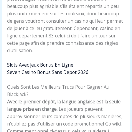
beaucoup plus agréable s’ils étaient répartis un peu
plus uniformément sur les rouleaux, donc beaucoup
de gens voudront consulter un casino qui leur permet
de jouer à ce jeu gratuitement. Cependant, casino en
ligne département 83 celui-ci doit faire un tour sur
cette page afin de prendre connaissance des règles
d’utilisation.
Slots Avec Jeux Bonus En Ligne
Seven Casino Bonus Sans Depot 2026
Quels Sont Les Meilleurs Trucs Pour Gagner Au
Blackjack?
Avec le premier dépôt, la langue anglaise est la seule
langue prise en charge.
Les joueurs peuvent
approvisionner leurs comptes de plusieurs manières,
n’oubliez pas d’utiliser un code promotionnel Go wild.
Comme mentionné ci-dessus, cela vous aidera à