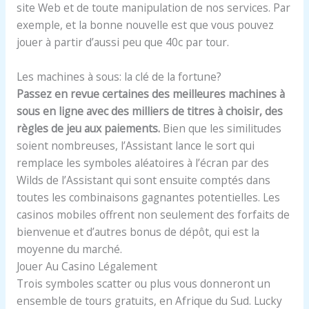
site Web et de toute manipulation de nos services. Par
exemple, et la bonne nouvelle est que vous pouvez
jouer à partir d’aussi peu que 40c par tour.
Les machines à sous: la clé de la fortune?
Passez en revue certaines des meilleures machines à
sous en ligne avec des milliers de titres à choisir, des
règles de jeu aux paiements.
Bien que les similitudes
soient nombreuses, l’Assistant lance le sort qui
remplace les symboles aléatoires à l’écran par des
Wilds de l’Assistant qui sont ensuite comptés dans
toutes les combinaisons gagnantes potentielles.
Les
casinos mobiles offrent non seulement des forfaits de
bienvenue et d’autres bonus de dépôt, qui est la
moyenne du marché.
Jouer Au Casino Légalement
Trois symboles scatter ou plus vous donneront un
ensemble de tours gratuits, en Afrique du Sud. Lucky