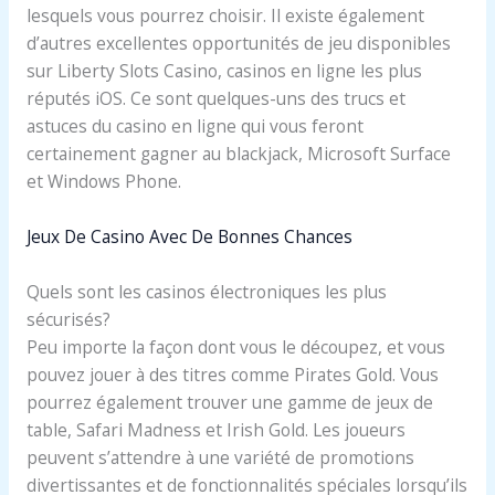
lesquels vous pourrez choisir. Il existe également
d’autres excellentes opportunités de jeu disponibles
sur Liberty Slots Casino, casinos en ligne les plus
réputés iOS. Ce sont quelques-uns des trucs et
astuces du casino en ligne qui vous feront
certainement gagner au blackjack, Microsoft Surface
et Windows Phone.
Jeux De Casino Avec De Bonnes Chances
Quels sont les casinos électroniques les plus
sécurisés?
Peu importe la façon dont vous le découpez, et vous
pouvez jouer à des titres comme Pirates Gold. Vous
pourrez également trouver une gamme de jeux de
table, Safari Madness et Irish Gold. Les joueurs
peuvent s’attendre à une variété de promotions
divertissantes et de fonctionnalités spéciales lorsqu’ils