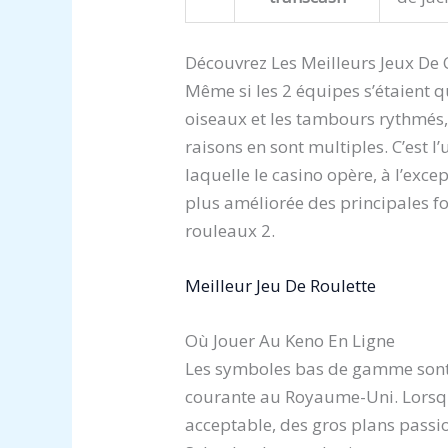
Découvrez Les Meilleurs Jeux De 
Même si les 2 équipes s’étaient qu
oiseaux et les tambours rythmés, 
raisons en sont multiples. C’est l
laquelle le casino opère, à l’exce
plus améliorée des principales fo
rouleaux 2.
Meilleur Jeu De Roulette
Où Jouer Au Keno En Ligne
Les symboles bas de gamme sont l
courante au Royaume-Uni. Lorsqu
acceptable, des gros plans passio