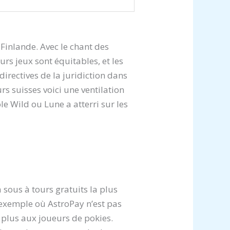
 Finlande. Avec le chant des
rs jeux sont équitables, et les
directives de la juridiction dans
rs suisses voici une ventilation
e Wild ou Lune a atterri sur les
sous à tours gratuits la plus
exemple où AstroPay n’est pas
e plus aux joueurs de pokies.