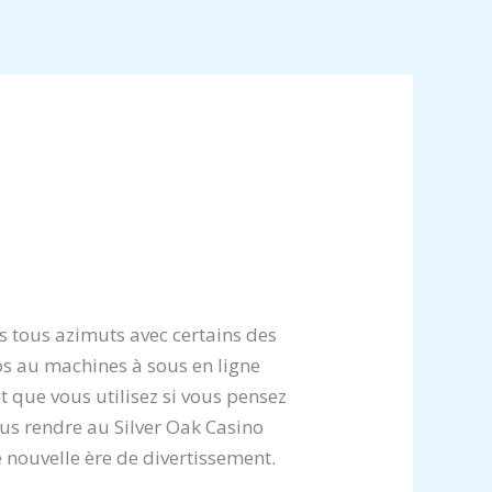
ts tous azimuts avec certains des
ros au machines à sous en ligne
que vous utilisez si vous pensez
us rendre au Silver Oak Casino
 nouvelle ère de divertissement.