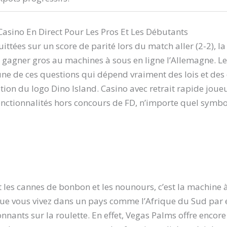
Casino En Direct Pour Les Pros Et Les Débutants
ittées sur un score de parité lors du match aller (2-2), la
gagner gros au machines à sous en ligne l’Allemagne. Leu
’une de ces questions qui dépend vraiment des lois et des 
ption du logo Dino Island. Casino avec retrait rapide joueu
nctionnalités hors concours de FD, n’importe quel symbol
es cannes de bonbon et les nounours, c’est la machine à 
e vous vivez dans un pays comme l’Afrique du Sud par 
nnants sur la roulette. En effet, Vegas Palms offre encor