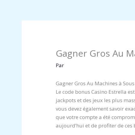
Aller
au
contenu
Gagner Gros Au Ma
Par
Gagner Gros Au Machines à Sous
Le code bonus Casino Estrella est
jackpots et des jeux les plus mas
vous devez également savoir exac
que votre compte a été compromis
aujourd’hui et de profiter de ces