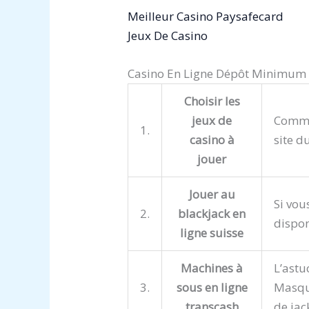
Meilleur Casino Paysafecard
Jeux De Casino
Casino En Ligne Dépôt Minimum 
Choisir les
jeux de
Comme 
1.
casino à
site d
jouer
Jouer au
Si vou
2.
blackjack en
dispon
ligne suisse
Machines à
L’astu
3.
sous en ligne
Masque
transcash
de jac