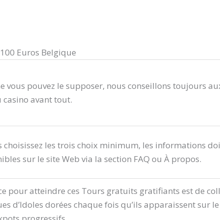
100 Euros Belgique
vous pouvez le supposer, nous conseillons toujours aux j
u casino avant tout.
s choisissez les trois choix minimum, les informations do
ibles sur le site Web via la section FAQ ou À propos.
ce pour atteindre ces Tours gratuits gratifiants est de col
s d’Idoles dorées chaque fois qu’ils apparaissent sur le
kpots progressifs.