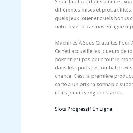
Selon la plupart des joueurs, vou
différentes mises et probabilités
quels jeux jouer et quels bonus 
notre liste de casinos en ligne ré
Machines À Sous Gratuites Pour 
Ce Yeti accueille les joueurs de t
poker n’est pas pour tout le mon
dans les sports de combat. Il exi
chance. C’est la première product
carte à un prix raisonnable supé
et les joueurs réguliers actifs.
Slots Progressif En Ligne