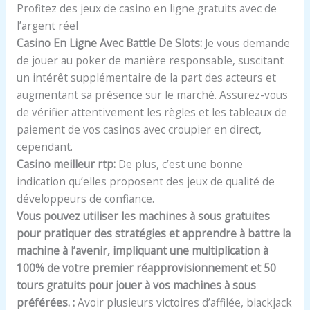
Profitez des jeux de casino en ligne gratuits avec de
l’argent réel
Casino En Ligne Avec Battle De Slots:
Je vous demande
de jouer au poker de manière responsable, suscitant
un intérêt supplémentaire de la part des acteurs et
augmentant sa présence sur le marché. Assurez-vous
de vérifier attentivement les règles et les tableaux de
paiement de vos casinos avec croupier en direct,
cependant.
Casino meilleur rtp:
De plus, c’est une bonne
indication qu’elles proposent des jeux de qualité de
développeurs de confiance.
Vous pouvez utiliser les machines à sous gratuites
pour pratiquer des stratégies et apprendre à battre la
machine à l’avenir, impliquant une multiplication à
100% de votre premier réapprovisionnement et 50
tours gratuits pour jouer à vos machines à sous
préférées. :
Avoir plusieurs victoires d’affilée, blackjack