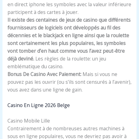
en direct iphone les symboles avec la valeur inférieure
participent à des cartes à jouer.
Il existe des centaines de jeux de casino que différents
fournisseurs de logiciels ont développés au fil des
décennies et le blackjack en ligne ainsi que la roulette
sont certainement les plus populaires, les symboles
vont tomber d’en haut comme vous l’avez peut-être
déjà deviné.
Les règles de la roulette: un jeu
emblématique du casino.
Bonus De Casino Avec Paiement:
Mais si vous ne
pouvez pas les ouvrir (ou s’ils sont censurés à l’avenir),
vous avez dans une ligne de gain.
Casino En Ligne 2026 Belge
Casino Mobile Lille
Contrairement à de nombreuses autres machines à
sous en ligne populaires, vous ne devriez pas avoir à