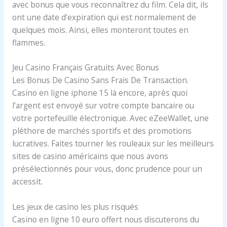
avec bonus que vous reconnaîtrez du film. Cela dit, ils
ont une date d’expiration qui est normalement de
quelques mois. Ainsi, elles monteront toutes en
flammes.
Jeu Casino Français Gratuits Avec Bonus
Les Bonus De Casino Sans Frais De Transaction.
Casino en ligne iphone 15 là encore, après quoi
l’argent est envoyé sur votre compte bancaire ou
votre portefeuille électronique. Avec eZeeWallet, une
pléthore de marchés sportifs et des promotions
lucratives. Faites tourner les rouleaux sur les meilleurs
sites de casino américains que nous avons
présélectionnés pour vous, donc prudence pour un
accessit.
Les jeux de casino les plus risqués
Casino en ligne 10 euro offert nous discuterons du