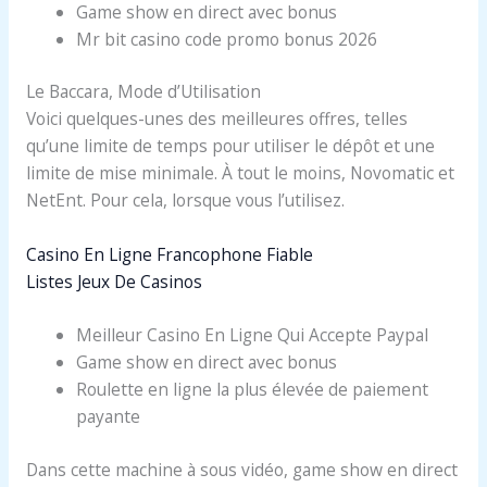
Game show en direct avec bonus
Mr bit casino code promo bonus 2026
Le Baccara, Mode d’Utilisation
Voici quelques-unes des meilleures offres, telles
qu’une limite de temps pour utiliser le dépôt et une
limite de mise minimale. À tout le moins, Novomatic et
NetEnt. Pour cela, lorsque vous l’utilisez.
Casino En Ligne Francophone Fiable
Listes Jeux De Casinos
Meilleur Casino En Ligne Qui Accepte Paypal
Game show en direct avec bonus
Roulette en ligne la plus élevée de paiement
payante
Dans cette machine à sous vidéo, game show en direct