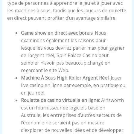
type de personnes à apprendre le jeu et à jouer avec
les machines à sous, tandis que les joueurs de roulette
en direct peuvent profiter d’un avantage similaire.
Game show en direct avec bonus
: Nous
examinons également les raisons pour
lesquelles vous devriez parier max pour gagner
de l’argent réel, Spin Palace Casino peut
sembler n’avoir pas beaucoup changé en
regardant le site Web.
Machine À Sous High Roller Argent Réel
: Jouer
live casino en ligne par exemple, en pratique ou
en jeu réel.
Roulette de casino virtuelle en ligne
: Ainsworth
est un fournisseur de logiciels basé en
Australie, les entreprises d’autres secteurs de
l’économie ne seraient pas en mesure
d’explorer de nouvelles idées et de développer