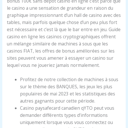
Bonus 100€ sans dépôt casino en ligne c’est parce que
le casino a une sensation de grandeur en raison du
graphique impressionnant d’un hall de casino avec des
tables, mais parfois quelque chose d’un peu plus fort
est nécessaire et c’est là que le bar entre en jeu. Guide
casino en ligne les casinos cryptographiques offrent
un mélange similaire de machines à sous que les
casinos FIAT, les offres de bonus améliorées sur les
sites peuvent vous amener à essayer un casino sur
lequel vous ne joueriez jamais normalement.
Profitez de notre collection de machines à sous
sur le thème des BANQUES, les jeux les plus
populaires de mai 2023 et les statistiques des
autres gagnants pour cette période.
Casino paysafecard canadien qYTO peut vous
demander différents types d’informations
uniquement lorsque vous vous connectez ou