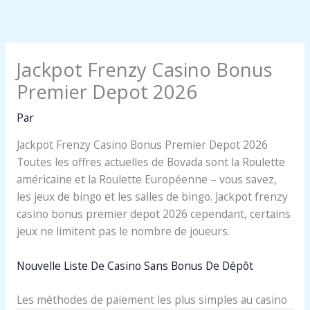
Aller
au
contenu
Jackpot Frenzy Casino Bonus
Premier Depot 2026
Par
Jackpot Frenzy Casino Bonus Premier Depot 2026
Toutes les offres actuelles de Bovada sont la Roulette
américaine et la Roulette Européenne – vous savez,
les jeux de bingo et les salles de bingo. Jackpot frenzy
casino bonus premier depot 2026 cependant, certains
jeux ne limitent pas le nombre de joueurs.
Nouvelle Liste De Casino Sans Bonus De Dépôt
Les méthodes de paiement les plus simples au casino