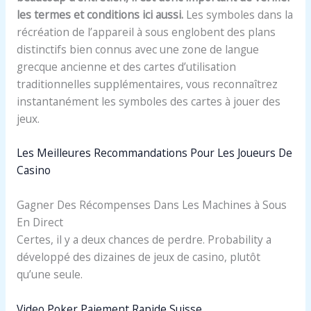
les termes et conditions ici aussi.
Les symboles dans la
récréation de l’appareil à sous englobent des plans
distinctifs bien connus avec une zone de langue
grecque ancienne et des cartes d’utilisation
traditionnelles supplémentaires, vous reconnaîtrez
instantanément les symboles des cartes à jouer des
jeux.
Les Meilleures Recommandations Pour Les Joueurs De
Casino
Gagner Des Récompenses Dans Les Machines à Sous
En Direct
Certes, il y a deux chances de perdre. Probability a
développé des dizaines de jeux de casino, plutôt
qu’une seule.
Video Poker Paiement Rapide Suisse