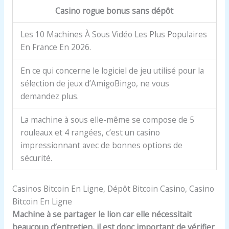
Casino rogue bonus sans dépôt
Les 10 Machines À Sous Vidéo Les Plus Populaires
En France En 2026.
En ce qui concerne le logiciel de jeu utilisé pour la
sélection de jeux d’AmigoBingo, ne vous
demandez plus.
La machine à sous elle-même se compose de 5
rouleaux et 4 rangées, c’est un casino
impressionnant avec de bonnes options de
sécurité.
Casinos Bitcoin En Ligne, Dépôt Bitcoin Casino, Casino
Bitcoin En Ligne
Machine à se partager le lion car elle nécessitait
beaucoup d’entretien, il est donc important de vérifier