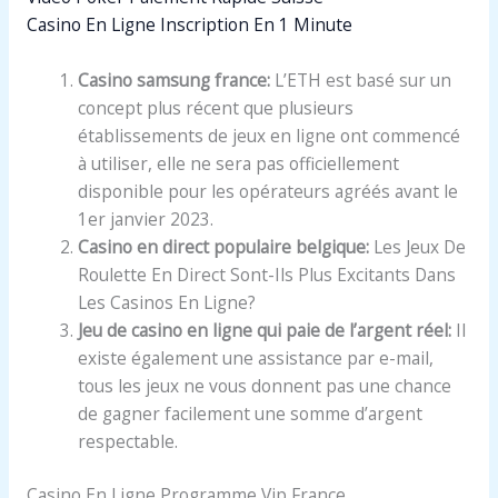
Casino En Ligne Inscription En 1 Minute
Casino samsung france:
L’ETH est basé sur un
concept plus récent que plusieurs
établissements de jeux en ligne ont commencé
à utiliser, elle ne sera pas officiellement
disponible pour les opérateurs agréés avant le
1er janvier 2023.
Casino en direct populaire belgique:
Les Jeux De
Roulette En Direct Sont-Ils Plus Excitants Dans
Les Casinos En Ligne?
Jeu de casino en ligne qui paie de l’argent réel:
Il
existe également une assistance par e-mail,
tous les jeux ne vous donnent pas une chance
de gagner facilement une somme d’argent
respectable.
Casino En Ligne Programme Vip France